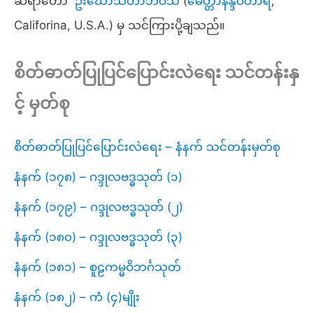
ဆရာတော်
ဦးဃောသိတာဘိဝံသ
(
မေတ္တာနန္ဒဝိဟာရ
,
Califorina, U.S.A.) မှ သင်ကြားပို့ချသည်။
စိတ်ဓာတ်ပြုပြင်ပြောင်းလဲရေး သင်တန်းနှ
င့် မှတ်စု
စိတ်ဓာတ်ပြုပြင်ပြောင်းလဲရေး – နံနက် သင်တန်းမှတ်စု
နံနက် (၁၇၈) – ဂဒ္ဒုလဗဒ္ဓသုတ် (၁)
နံနက် (၁၇၉) – ဂဒ္ဒုလဗဒ္ဓသုတ် (၂)
နံနက် (၁၈၀) – ဂဒ္ဒုလဗဒ္ဓသုတ် (၃)
နံနက် (၁၈၁) – စူဠကမ္မဝိဘင်္ဂသုတ်
နံနက် (၁၈၂) – ကံ (၄)မျိုး