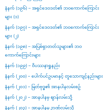
နံနက် (၁၉၆) – အရှင်ဒေဝဒတ်၏ ဘဝကောက်ကြောင်း
များ (၁)
နံနက် (၁၉၇) – အရှင်ဒေဝဒတ်၏ ဘဝကောက်ကြောင်း
များ (၂)
နံနက် (၁၉၈) – အပြစ်ရှာတတ်သူများ၏ ဘဝ
ကောက်ကြောင်းများ
နံနက် (၁၉၉) – ဝိပဿနာရှုနည်း
နံနက် (၂၀၀) – ပေါက်ပင်ဥပမာနှင့် တူသောကျင့်နည်းများ
နံနက် (၂၀၁) – မြတ်ဗုဒ္ဓ၏ အာနပါနလမ်းစဥ်
နံနက် (၂၀၂) – အာနပါနမှ ဈာန်လမ်းသို့
နံနက် (၂၀၃) – အာနပါနမှ ဉာဏ်လမ်းသို့