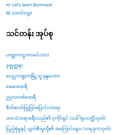
✏️ Let’s learn Burmese!
📧 သတင်းလွှာ
သင်တန်း အုပ်စု
ဟတ္ထကာဠဝကမင်းသား
ခုဇ္ဇုတ္တရာ
ဝေဠုကဏ္ဍကမြို့သူ နန္ဒမာတာ
ခေမာထေရီ
ဥပ္ပလဝဏ်ထေရီ
စိတ်ဓာတ်ပြုပြင်ပြောင်းလဲရေး
ဘဝသံသရာခရီးသည်၏ ပဲ့ကိုင်ရှင် (သင်္ခါရုပပတ္တိသုတ်)
ပြည့်စုံမှုနှင့် ပျက်စီးမှုတို့၏ အကြောင်းများ (သမုဒ္ဒကသုတ်)