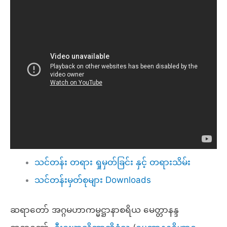
သင်တန်း တရား ရှုမှတ်ခြင်း နှင့် တရားသိမ်း
သင်တန်းမှတ်စုများ Downloads
ဆရာတော် အဂ္ဂမဟာကမ္မဋ္ဌာနာစရိယ မေတ္တာနန္ဒ