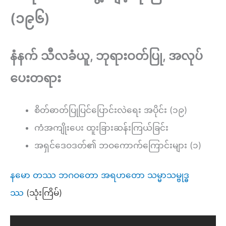
(၁၉၆)
နံနက် သီလခံယူ, ဘုရားဝတ်ပြု, အလုပ်
ပေးတရား
စိတ်ဓာတ်ပြုပြင်ပြောင်းလဲရေး အပိုင်း (၁၉)
ကံအကျိုးပေး ထူးခြားဆန်းကြယ်ခြင်း
အရှင်ဒေဝဒတ်၏ ဘဝကောက်ကြောင်းများ (၁)
နမော တဿ ဘဂဝတော အရဟတော သမ္မာသမ္ဗုဒ္ဓ
ဿ
(သုံးကြိမ်)