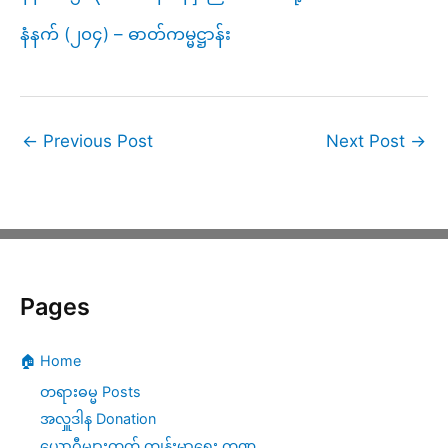
နံနက် (၂၀၄) – ဓာတ်ကမ္မဋ္ဌာန်း
←
Previous Post
Next Post
→
Pages
🏠 Home
တရားဓမ္မ Posts
အလှူဒါန Donation
ယောဂီများတွက် ကျန်းမာရေး ကဏ္ဍ