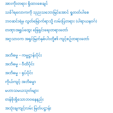
အားကိုးတရား ရှိထားစေချင်
သင်္ခါရလောကကို သုညသဘောမြင်အောင် ရှုတတ်ပါစေ
ဘဝဆင်းရဲမှ လွတ်မြောက်ရာသို့ လမ်းပြတရား (ပါရာယနဝဂ်)
တဏှာအရှုပ်ထွေး ဖြေရှင်းရေးတရားတော်
အဂ္ဂသာဝက အရှင်မြတ်နှစ်ပါးတို့၏ ကျင့်စဥ်တရားတော်
အဘိဓမ္မ – ကမ္မဋ္ဌာန်းပိုင်း
အဘိဓမ္မ – ဝီထိပိုင်း
အဘိဓမ္မ – ရုပ်ပိုင်း
ကိုယ်ကျင့် အဘိဓမ္မာ
မဟာသမယသုတ်များ
တန်ဖိုးရှိသောဘဝနေနည်း
အသုံးချကျင့်လမ်း မြတ်ပဋ္ဌာန်း