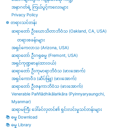
အနာဂတ်ရဲ့ ကြယ်ပွင့်ကလေးများ
Privacy Policy
☸️ တရားသင်တန်း
ဆရာတော် ဦးဃောသိတာဘိဝံသ (Oakland, CA, USA)
တရားစခန်းများ
အရှင်ကေလာသ (Arizona, USA)
ဆရာတော် ဦးဂရုဓမ္မ (Fremont, USA)
အရှင်ကုဏ္ဍဓာန(ထားဝယ်)
ဆရာတော် ဦးကုမာရာဘိဝံသ (ဖားအောက်)
အရှင်ကောဝိဒ (ဆိပ်ဖြူ) (ဖားအောက်)
ဆရာတော် ဦးဇနကာဘိဝံသ (ဖားအောက်)
Venerable Paññādhikālaṅkāra (Pyinnyaryaungchi,
Myanmar)
ဆရာမကြီး ဒေါ်ခင်လှတင်၏ ရှင်းလင်းမှုသင်တန်းများ
📚 ဓမ္ဓ Download
📚 ဓမ္ဓ Library