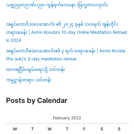
သဗ္ဗညုတဉာဏ်ပညာ ကွန်ရက်ဒေသနာ (ဗြဟ္မဇာလသုတ်)
အရှင်ကောဝိဒ(ဖားအောက်) ၏ ၂၀၂၄ ခုနှစ် (၁၀)ရက် အွန်လိုင်း
တရားစခန်း | Ashin Koivda’s 10-day Online Meditation Retreat
in 2024
အရှင်ကောဝိဓ(ဖားအောက်)၏ ၃ ရက် တရားစခန်း | Ashin Kovida
(Pa-auk)’s 3-day meditation retreat
ထာဝရငြိမ်းချမ်းရေးသို့ သင်တန်း
ကမ္မဋ္ဌာန်းတရား သင်တန်း
Posts by Calendar
February 2022
M
T
W
T
F
S
S