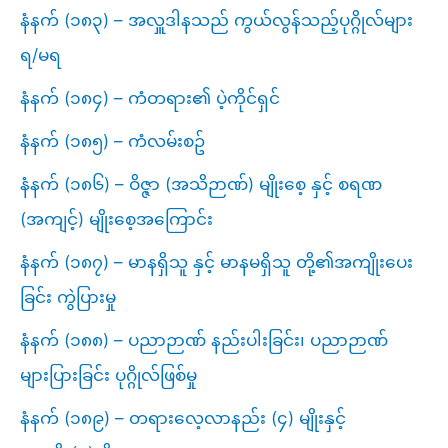
နံနက် (၁၈၃) – အလှူဒါနသည် ကွယ်လွန်သည့်ပုဂ္ဂိုလ်များ
ရ/မရ
နံနက် (၁၈၄) – ကံတရား၏ ပဲ့ကိုင်ရှင်
နံနက် (၁၈၅) – ကံလမ်းစဥ်
နံနက် (၁၈၆) – ဝိဇ္ဇာ (အသိဉာဏ်) မျိုးစေ့ နှင့် စရဏ
(အကျင့်) မျိုးစေ့အကြောင်း
နံနက် (၁၈၇) – မာနရှိသူ နှင့် မာနမရှိသူ တို့၏အကျိုးပေး
ခြင်း ကွဲပြားမှု
နံနက် (၁၈၈) – ပညာဉာဏ် နည်းပါးခြင်း၊ ပညာဉာဏ်
များပြားခြင်း ပုဂ္ဂိုလ်ဖြစ်မှု
နံနက် (၁၈၉) – တရားလေ့လာနည်း (၄) မျိုးနှင့်