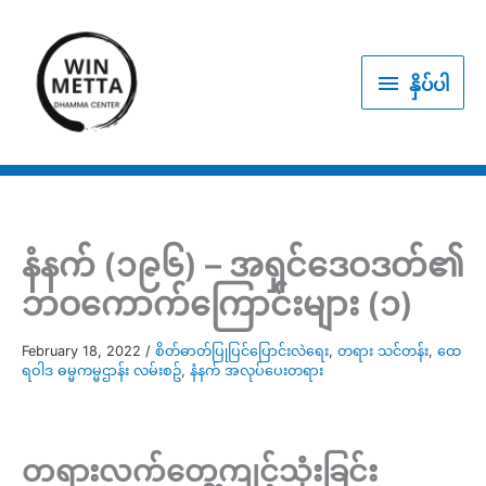
Skip
to
နှိပ်
content
နှိပ်ပါ
ပါ
နံနက် (၁၉၆) – အရှင်ဒေဝဒတ်၏
ဘဝကောက်ကြောင်းများ (၁)
February 18, 2022
/
စိတ်ဓာတ်ပြုပြင်ပြောင်းလဲရေး
,
တရား သင်တန်း
,
ထေ
ရဝါဒ ဓမ္မကမ္မဌာန်း လမ်းစဥ်
,
နံနက် အလုပ်ပေးတရား
တရားလက်တွေ့ကျင့်သုံးခြင်း