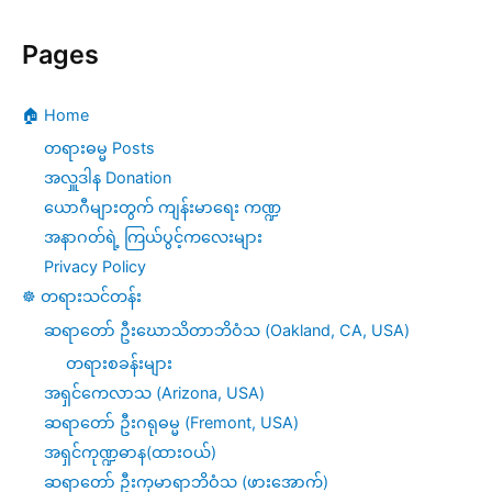
Pages
🏠 Home
တရားဓမ္မ Posts
အလှူဒါန Donation
ယောဂီများတွက် ကျန်းမာရေး ကဏ္ဍ
အနာဂတ်ရဲ့ ကြယ်ပွင့်ကလေးများ
Privacy Policy
☸️ တရားသင်တန်း
ဆရာတော် ဦးဃောသိတာဘိဝံသ (Oakland, CA, USA)
တရားစခန်းများ
အရှင်ကေလာသ (Arizona, USA)
ဆရာတော် ဦးဂရုဓမ္မ (Fremont, USA)
အရှင်ကုဏ္ဍဓာန(ထားဝယ်)
ဆရာတော် ဦးကုမာရာဘိဝံသ (ဖားအောက်)