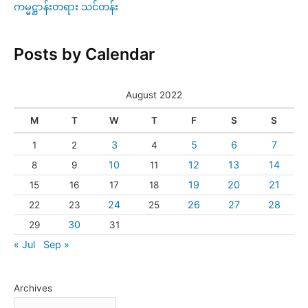
ကမ္မဋ္ဌာန်းတရား သင်တန်း
Posts by Calendar
August 2022
M
T
W
T
F
S
S
3
5
6
7
1
2
4
10
12
13
14
8
9
11
19
20
21
15
16
17
18
24
26
27
28
22
23
25
30
29
31
« Jul
Sep »
Archives