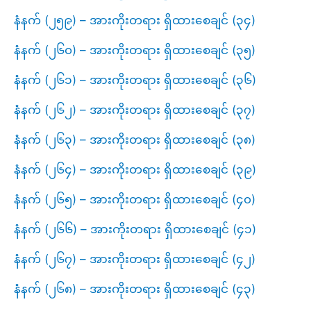
နံနက် (၂၅၉) – အားကိုးတရား ရှိထားစေချင် (၃၄)
နံနက် (၂၆၀) – အားကိုးတရား ရှိထားစေချင် (၃၅)
နံနက် (၂၆၁) – အားကိုးတရား ရှိထားစေချင် (၃၆)
နံနက် (၂၆၂) – အားကိုးတရား ရှိထားစေချင် (၃၇)
နံနက် (၂၆၃) – အားကိုးတရား ရှိထားစေချင် (၃၈)
နံနက် (၂၆၄) – အားကိုးတရား ရှိထားစေချင် (၃၉)
နံနက် (၂၆၅) – အားကိုးတရား ရှိထားစေချင် (၄၀)
နံနက် (၂၆၆) – အားကိုးတရား ရှိထားစေချင် (၄၁)
နံနက် (၂၆၇) – အားကိုးတရား ရှိထားစေချင် (၄၂)
နံနက် (၂၆၈) – အားကိုးတရား ရှိထားစေချင် (၄၃)