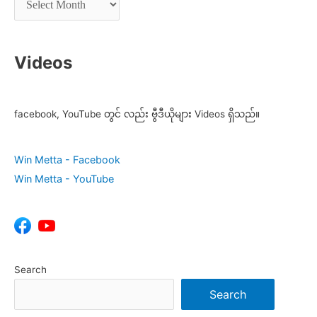
Videos
facebook, YouTube တွင် လည်း ဗွီဒီယိုများ Videos ရှိသည်။
Win Metta - Facebook
Win Metta - YouTube
Search
Search