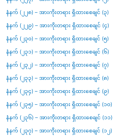
နံနက် (၂၂၈) – အားကိုးတရား ရှိထားစေချင် (၃)
နံနက် (၂၂၉) – အားကိုးတရား ရှိထားစေချင် (၄)
နံနက် (၂၃၀) – အားကိုးတရား ရှိထားစေချင် (၅)
နံနက် (၂၃၁) – အားကိုးတရား ရှိထားစေချင် (၆)
နံနက် (၂၃၂) – အားကိုးတရား ရှိထားစေချင် (၇)
နံနက် (၂၃၃) – အားကိုးတရား ရှိထားစေချင် (၈)
နံနက် (၂၃၄) – အားကိုးတရား ရှိထားစေချင် (၉)
နံနက် (၂၃၅) – အားကိုးတရား ရှိထားစေချင် (၁၀)
နံနက် (၂၃၆) – အားကိုးတရား ရှိထားစေချင် (၁၁)
နံနက် (၂၃၇) – အားကိုးတရား ရှိထားစေချင် (၁၂)