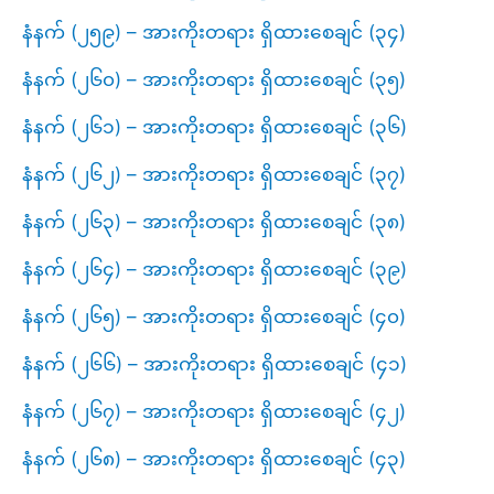
နံနက် (၂၅၉) – အားကိုးတရား ရှိထားစေချင် (၃၄)
နံနက် (၂၆၀) – အားကိုးတရား ရှိထားစေချင် (၃၅)
နံနက် (၂၆၁) – အားကိုးတရား ရှိထားစေချင် (၃၆)
နံနက် (၂၆၂) – အားကိုးတရား ရှိထားစေချင် (၃၇)
နံနက် (၂၆၃) – အားကိုးတရား ရှိထားစေချင် (၃၈)
နံနက် (၂၆၄) – အားကိုးတရား ရှိထားစေချင် (၃၉)
နံနက် (၂၆၅) – အားကိုးတရား ရှိထားစေချင် (၄၀)
နံနက် (၂၆၆) – အားကိုးတရား ရှိထားစေချင် (၄၁)
နံနက် (၂၆၇) – အားကိုးတရား ရှိထားစေချင် (၄၂)
နံနက် (၂၆၈) – အားကိုးတရား ရှိထားစေချင် (၄၃)