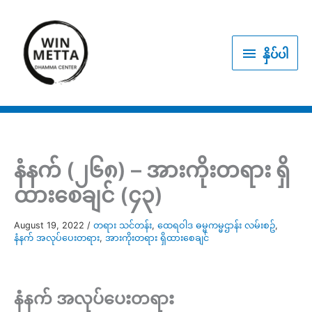
Skip
to
နှိပ်
content
နှိပ်ပါ
ပါ
နံနက် (၂၆၈) – အားကိုးတရား ရှိ
ထားစေချင် (၄၃)
August 19, 2022
/
တရား သင်တန်း
,
ထေရဝါဒ ဓမ္မကမ္မဌာန်း လမ်းစဥ်
,
နံနက် အလုပ်ပေးတရား
,
အားကိုးတရား ရှိထားစေချင်
နံနက် အလုပ်ပေးတရား