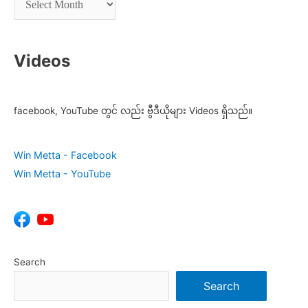
Videos
facebook, YouTube တွင် လည်း ဗွီဒီယိုများ Videos ရှိသည်။
Win Metta - Facebook
Win Metta - YouTube
Search
Search