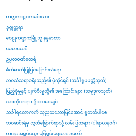
ဟတ္ထကာဠဝကမင်းသား
ခုဇ္ဇုတ္တရာ
ဝေဠုကဏ္ဍကမြို့သူ နန္ဒမာတာ
ခေမာထေရီ
ဥပ္ပလဝဏ်ထေရီ
စိတ်ဓာတ်ပြုပြင်ပြောင်းလဲရေး
ဘဝသံသရာခရီးသည်၏ ပဲ့ကိုင်ရှင် (သင်္ခါရုပပတ္တိသုတ်)
ပြည့်စုံမှုနှင့် ပျက်စီးမှုတို့၏ အကြောင်းများ (သမုဒ္ဒကသုတ်)
အားကိုးတရား ရှိထားစေချင်
သင်္ခါရလောကကို သုညသဘောမြင်အောင် ရှုတတ်ပါစေ
ဘဝဆင်းရဲမှ လွတ်မြောက်ရာသို့ လမ်းပြတရား (ပါရာယနဝဂ်)
တဏှာအရှုပ်ထွေး ဖြေရှင်းရေးတရားတော်