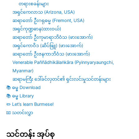
တရားစခန်းများ
အရှင်ကေလာသ (Arizona, USA)
ဆရာတော် ဦးဂရုဓမ္မ (Fremont, USA)
အရှင်ကုဏ္ဍဓာန(ထားဝယ်)
ဆရာတော် ဦးကုမာရာဘိဝံသ (ဖားအောက်)
အရှင်ကောဝိဒ (ဆိပ်ဖြူ) (ဖားအောက်)
ဆရာတော် ဦးဇနကာဘိဝံသ (ဖားအောက်)
Venerable Paññādhikālaṅkāra (Pyinnyaryaungchi,
Myanmar)
ဆရာမကြီး ဒေါ်ခင်လှတင်၏ ရှင်းလင်းမှုသင်တန်းများ
📚 ဓမ္ဓ Download
📚 ဓမ္ဓ Library
✏️ Let’s learn Burmese!
📧 သတင်းလွှာ
သင်တန်း အုပ်စု