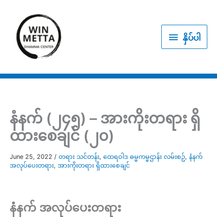
Skip
to
နှိပ်
content
နှိပ်ပါ
ပါ
နံနက် (၂၄၅) – အားကိုးတရား ရှိ
ထားစေချင် (၂၀)
June 25, 2022
/
တရား သင်တန်း
,
ထေရဝါဒ ဓမ္မကမ္မဌာန်း လမ်းစဥ်
,
နံနက်
အလုပ်ပေးတရား
,
အားကိုးတရား ရှိထားစေချင်
နံနက် အလုပ်ပေးတရား