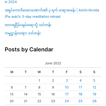
in 2024
အရှင်ကောဝိဓ(ဖားအောက်)၏ ၃ ရက် တရားစခန်း | Ashin Kovida
(Pa-auk)’s 3-day meditation retreat
ထာဝရငြိမ်းချမ်းရေးသို့ သင်တန်း
ကမ္မဋ္ဌာန်းတရား သင်တန်း
Posts by Calendar
June 2022
M
T
W
T
F
S
S
3
4
5
1
2
10
11
12
6
7
8
9
17
18
19
13
14
15
16
24
25
26
20
21
22
23