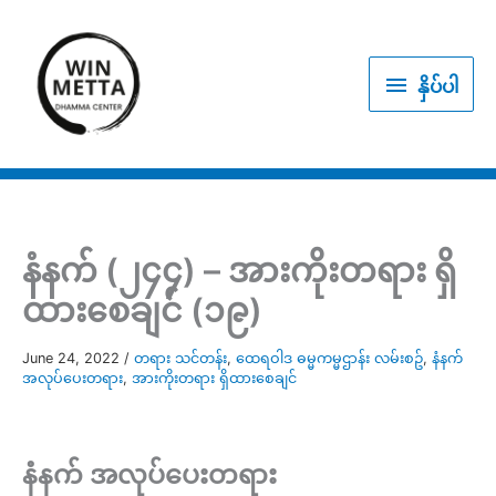
Skip
to
နှိပ်
content
နှိပ်ပါ
ပါ
နံနက် (၂၄၄) – အားကိုးတရား ရှိ
ထားစေချင် (၁၉)
June 24, 2022
/
တရား သင်တန်း
,
ထေရဝါဒ ဓမ္မကမ္မဌာန်း လမ်းစဥ်
,
နံနက်
အလုပ်ပေးတရား
,
အားကိုးတရား ရှိထားစေချင်
နံနက် အလုပ်ပေးတရား