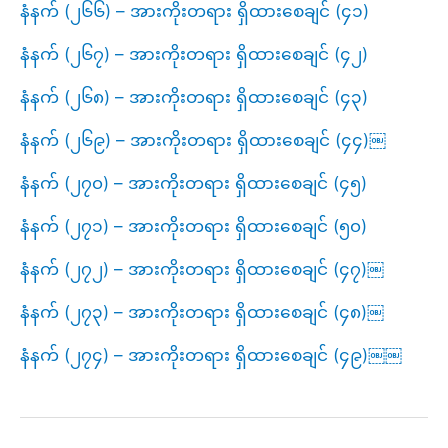
နံနက် (၂၆၆) – အားကိုးတရား ရှိထားစေချင် (၄၁)
နံနက် (၂၆၇) – အားကိုးတရား ရှိထားစေချင် (၄၂)
နံနက် (၂၆၈) – အားကိုးတရား ရှိထားစေချင် (၄၃)
နံနက် (၂၆၉) – အားကိုးတရား ရှိထားစေချင် (၄၄)￼
နံနက် (၂၇၀) – အားကိုးတရား ရှိထားစေချင် (၄၅)
နံနက် (၂၇၁) – အားကိုးတရား ရှိထားစေချင် (၅၀)
နံနက် (၂၇၂) – အားကိုးတရား ရှိထားစေချင် (၄၇)￼
နံနက် (၂၇၃) – အားကိုးတရား ရှိထားစေချင် (၄၈)￼
နံနက် (၂၇၄) – အားကိုးတရား ရှိထားစေချင် (၄၉)￼￼