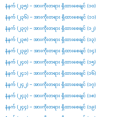
နံနက် (၂၃၅) – အားကိုးတရား ရှိထားစေချင် (၁၀)
နံနက် (၂၃၆) – အားကိုးတရား ရှိထားစေချင် (၁၁)
နံနက် (၂၃၇) – အားကိုးတရား ရှိထားစေချင် (၁၂)
နံနက် (၂၃၈) – အားကိုးတရား ရှိထားစေချင် (၁၃)
နံနက် (၂၃၉) – အားကိုးတရား ရှိထားစေချင် (၁၄)
နံနက် (၂၄၀) – အားကိုးတရား ရှိထားစေချင် (၁၅)
နံနက် (၂၄၁) – အားကိုးတရား ရှိထားစေချင် (၁၆)
နံနက် (၂၄၂) – အားကိုးတရား ရှိထားစေချင် (၁၇)
နံနက် (၂၄၃) – အားကိုးတရား ရှိထားစေချင် (၁၈)
နံနက် (၂၄၄) – အားကိုးတရား ရှိထားစေချင် (၁၉)