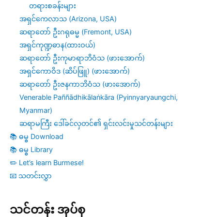
တရားစခန်းများ
အရှင်ကေလာသ (Arizona, USA)
ဆရာတော် ဦးဂရုဓမ္မ (Fremont, USA)
အရှင်ကုဏ္ဍဓာန(ထားဝယ်)
ဆရာတော် ဦးကုမာရာဘိဝံသ (ဖားအောက်)
အရှင်ကောဝိဒ (ဆိပ်ဖြူ) (ဖားအောက်)
ဆရာတော် ဦးဇနကာဘိဝံသ (ဖားအောက်)
Venerable Paññādhikālaṅkāra (Pyinnyaryaungchi,
Myanmar)
ဆရာမကြီး ဒေါ်ခင်လှတင်၏ ရှင်းလင်းမှုသင်တန်းများ
📚 ဓမ္ဓ Download
📚 ဓမ္ဓ Library
✏️ Let’s learn Burmese!
📧 သတင်းလွှာ
သင်တန်း အုပ်စု