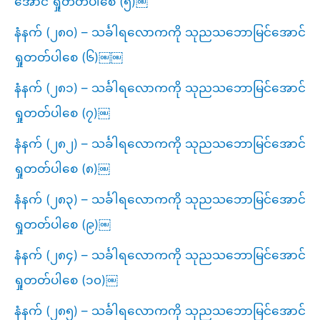
အောင် ရှုတတ်ပါစေ (၅)￼
နံနက် (၂၈၀) – သင်္ခါရလောကကို သုညသဘောမြင်အောင်
ရှုတတ်ပါစေ (၆)￼￼
နံနက် (၂၈၁) – သင်္ခါရလောကကို သုညသဘောမြင်အောင်
ရှုတတ်ပါစေ (၇)￼
နံနက် (၂၈၂) – သင်္ခါရလောကကို သုညသဘောမြင်အောင်
ရှုတတ်ပါစေ (၈)￼
နံနက် (၂၈၃) – သင်္ခါရလောကကို သုညသဘောမြင်အောင်
ရှုတတ်ပါစေ (၉)￼
နံနက် (၂၈၄) – သင်္ခါရလောကကို သုညသဘောမြင်အောင်
ရှုတတ်ပါစေ (၁၀)￼
နံနက် (၂၈၅) – သင်္ခါရလောကကို သုညသဘောမြင်အောင်