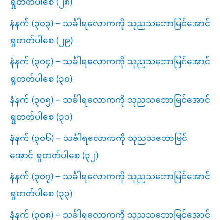
ရှုတတ်ပါစေ (၂၈)
နံနက် (၃၀၃) – သင်္ခါရလောကကို သုညသဘောမြင်အောင်
ရှုတတ်ပါစေ (၂၉)
နံနက် (၃၀၄) – သင်္ခါရလောကကို သုညသဘောမြင်အောင်
ရှုတတ်ပါစေ (၃၀)
နံနက် (၃၀၅) – သင်္ခါရလောကကို သုညသဘောမြင်အောင်
ရှုတတ်ပါစေ (၃၁)
နံနက် (၃၀၆) – သင်္ခါရလောကကို သုညသဘောမြင်
အောင် ရှုတတ်ပါစေ (၃၂)
နံနက် (၃၀၇) – သင်္ခါရလောကကို သုညသဘောမြင်အောင်
ရှုတတ်ပါစေ (၃၃)
နံနက် (၃၀၈) – သင်္ခါရလောကကို သုညသဘောမြင်အောင်