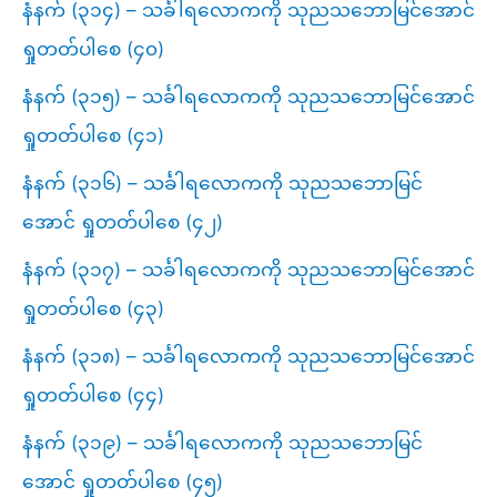
နံနက် (၃၁၄) – သင်္ခါရလောကကို သုညသဘောမြင်အောင်
ရှုတတ်ပါစေ (၄၀)
နံနက် (၃၁၅) – သင်္ခါရလောကကို သုညသဘောမြင်အောင်
ရှုတတ်ပါစေ (၄၁)
နံနက် (၃၁၆) – သင်္ခါရလောကကို သုညသဘောမြင်
အောင် ရှုတတ်ပါစေ (၄၂)
နံနက် (၃၁၇) – သင်္ခါရလောကကို သုညသဘောမြင်အောင်
ရှုတတ်ပါစေ (၄၃)
နံနက် (၃၁၈) – သင်္ခါရလောကကို သုညသဘောမြင်အောင်
ရှုတတ်ပါစေ (၄၄)
နံနက် (၃၁၉) – သင်္ခါရလောကကို သုညသဘောမြင်
အောင် ရှုတတ်ပါစေ (၄၅)