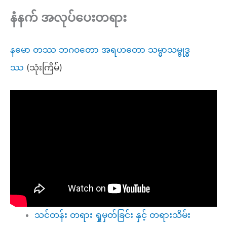
နံနက် အလုပ်ပေးတရား
နမော တဿ ဘဂဝတော အရဟတော သမ္မာသမ္ဗုဒ္ဓ
ဿ
(သုံးကြိမ်)
သင်တန်း တရား ရှုမှတ်ခြင်း နှင့် တရားသိမ်း