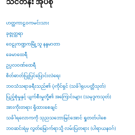
သင်တန်း အုပ်စု
ဟတ္ထကာဠဝကမင်းသား
ခုဇ္ဇုတ္တရာ
ဝေဠုကဏ္ဍကမြို့သူ နန္ဒမာတာ
ခေမာထေရီ
ဥပ္ပလဝဏ်ထေရီ
စိတ်ဓာတ်ပြုပြင်ပြောင်းလဲရေး
ဘဝသံသရာခရီးသည်၏ ပဲ့ကိုင်ရှင် (သင်္ခါရုပပတ္တိသုတ်)
ပြည့်စုံမှုနှင့် ပျက်စီးမှုတို့၏ အကြောင်းများ (သမုဒ္ဒကသုတ်)
အားကိုးတရား ရှိထားစေချင်
သင်္ခါရလောကကို သုညသဘောမြင်အောင် ရှုတတ်ပါစေ
ဘဝဆင်းရဲမှ လွတ်မြောက်ရာသို့ လမ်းပြတရား (ပါရာယနဝဂ်)