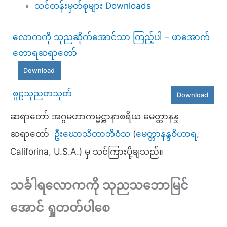
သင်တန်းမှတ်စုများ Downloads
လောကကို သုညဆိုက်အောင်သာ ကြည့်ပါ – ဖာအောက်
တောရဆရာတော်
Download
စူဠသုညတသုတ်
Download
ဆရာတော် အဂ္ဂမဟာကမ္မဋ္ဌာနာစရိယ မေတ္တာနန္ဒ
ဆရာတော်
ဦးဃောသိတာဘိဝံသ
(
မေတ္တာနန္ဒဝိဟာရ
,
Califorina, U.S.A.) မှ သင်ကြားပို့ချသည်။
သင်္ခါရလောကကို သုညသဘောမြင်
အောင် ရှုတတ်ပါစေ