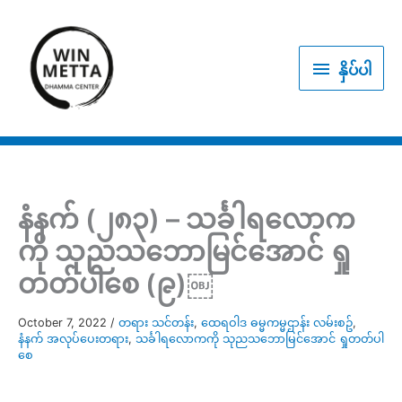
Skip
to
နှိပ်
content
နှိပ်ပါ
ပါ
နံနက် (၂၈၃) – သင်္ခါရလောက
ကို သုညသဘောမြင်အောင် ရှု
တတ်ပါစေ (၉)￼
October 7, 2022
/
တရား သင်တန်း
,
ထေရဝါဒ ဓမ္မကမ္မဌာန်း လမ်းစဥ်
,
နံနက် အလုပ်ပေးတရား
,
သင်္ခါရလောကကို သုညသဘောမြင်အောင် ရှုတတ်ပါ
စေ