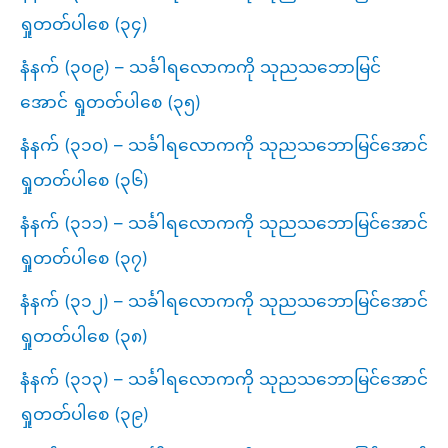
ရှုတတ်ပါစေ (၃၄)
နံနက် (၃၀၉) – သင်္ခါရလောကကို သုညသဘောမြင်
အောင် ရှုတတ်ပါစေ (၃၅)
နံနက် (၃၁၀) – သင်္ခါရလောကကို သုညသဘောမြင်အောင်
ရှုတတ်ပါစေ (၃၆)
နံနက် (၃၁၁) – သင်္ခါရလောကကို သုညသဘောမြင်အောင်
ရှုတတ်ပါစေ (၃၇)
နံနက် (၃၁၂) – သင်္ခါရလောကကို သုညသဘောမြင်အောင်
ရှုတတ်ပါစေ (၃၈)
နံနက် (၃၁၃) – သင်္ခါရလောကကို သုညသဘောမြင်အောင်
ရှုတတ်ပါစေ (၃၉)