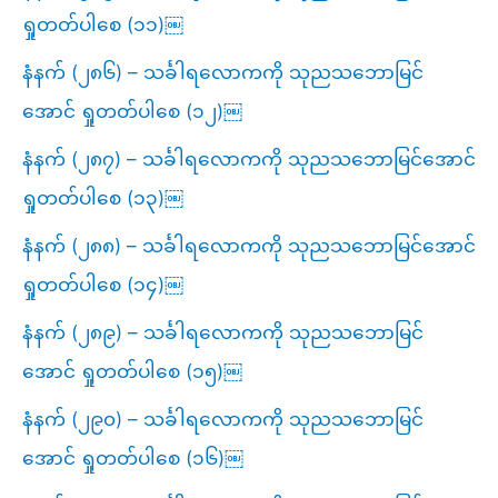
ရှုတတ်ပါစေ (၁၁)￼
နံနက် (၂၈၆) – သင်္ခါရလောကကို သုညသဘောမြင်
အောင် ရှုတတ်ပါစေ (၁၂)￼
နံနက် (၂၈၇) – သင်္ခါရလောကကို သုညသဘောမြင်အောင်
ရှုတတ်ပါစေ (၁၃)￼
နံနက် (၂၈၈) – သင်္ခါရလောကကို သုညသဘောမြင်အောင်
ရှုတတ်ပါစေ (၁၄)￼
နံနက် (၂၈၉) – သင်္ခါရလောကကို သုညသဘောမြင်
အောင် ရှုတတ်ပါစေ (၁၅)￼
နံနက် (၂၉၀) – သင်္ခါရလောကကို သုညသဘောမြင်
အောင် ရှုတတ်ပါစေ (၁၆)￼