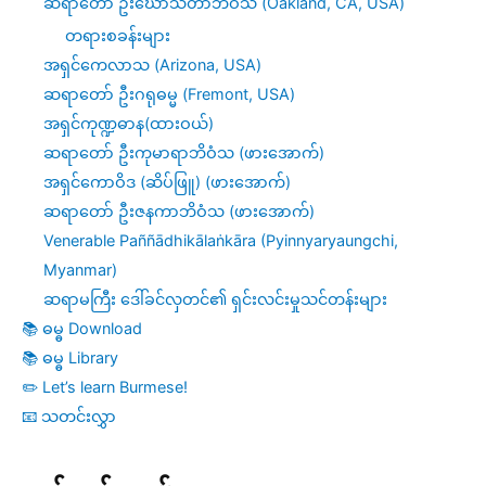
ဆရာတော် ဦးဃောသိတာဘိဝံသ (Oakland, CA, USA)
တရားစခန်းများ
အရှင်ကေလာသ (Arizona, USA)
ဆရာတော် ဦးဂရုဓမ္မ (Fremont, USA)
အရှင်ကုဏ္ဍဓာန(ထားဝယ်)
ဆရာတော် ဦးကုမာရာဘိဝံသ (ဖားအောက်)
အရှင်ကောဝိဒ (ဆိပ်ဖြူ) (ဖားအောက်)
ဆရာတော် ဦးဇနကာဘိဝံသ (ဖားအောက်)
Venerable Paññādhikālaṅkāra (Pyinnyaryaungchi,
Myanmar)
ဆရာမကြီး ဒေါ်ခင်လှတင်၏ ရှင်းလင်းမှုသင်တန်းများ
📚 ဓမ္ဓ Download
📚 ဓမ္ဓ Library
✏️ Let’s learn Burmese!
📧 သတင်းလွှာ