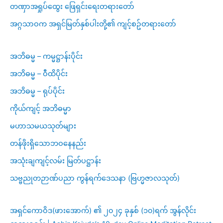
တဏှာအရှုပ်ထွေး ဖြေရှင်းရေးတရားတော်
အဂ္ဂသာဝက အရှင်မြတ်နှစ်ပါးတို့၏ ကျင့်စဥ်တရားတော်
အဘိဓမ္မ – ကမ္မဋ္ဌာန်းပိုင်း
အဘိဓမ္မ – ဝီထိပိုင်း
အဘိဓမ္မ – ရုပ်ပိုင်း
ကိုယ်ကျင့် အဘိဓမ္မာ
မဟာသမယသုတ်များ
တန်ဖိုးရှိသောဘဝနေနည်း
အသုံးချကျင့်လမ်း မြတ်ပဋ္ဌာန်း
သဗ္ဗညုတဉာဏ်ပညာ ကွန်ရက်ဒေသနာ (ဗြဟ္မဇာလသုတ်)
အရှင်ကောဝိဒ(ဖားအောက်) ၏ ၂၀၂၄ ခုနှစ် (၁၀)ရက် အွန်လိုင်း