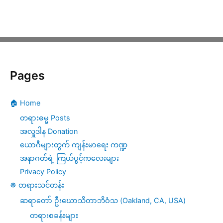
Pages
🏠 Home
တရားဓမ္မ Posts
အလှူဒါန Donation
ယောဂီများတွက် ကျန်းမာရေး ကဏ္ဍ
အနာဂတ်ရဲ့ ကြယ်ပွင့်ကလေးများ
Privacy Policy
☸️ တရားသင်တန်း
ဆရာတော် ဦးဃောသိတာဘိဝံသ (Oakland, CA, USA)
တရားစခန်းများ