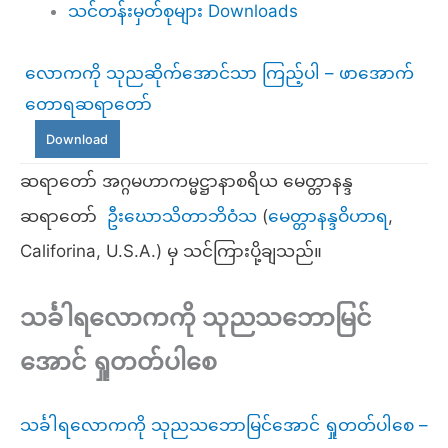
သင်တန်းမှတ်စုများ Downloads
လောကကို သုညဆိုက်အောင်သာ ကြည့်ပါ – ဖာအောက်
တောရဆရာတော်
Download
ဆရာတော် အဂ္ဂမဟာကမ္မဋ္ဌာနာစရိယ မေတ္တာနန္ဒ
ဆရာတော်
ဦးဃောသိတာဘိဝံသ
(
မေတ္တာနန္ဒဝိဟာရ
,
Califorina, U.S.A.) မှ သင်ကြားပို့ချသည်။
သင်္ခါရလောကကို သုညသဘောမြင်
အောင် ရှုတတ်ပါစေ
သင်္ခါရလောကကို သုညသဘောမြင်အောင် ရှုတတ်ပါစေ –