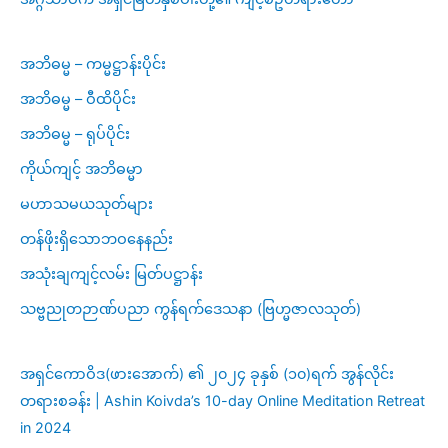
အဘိဓမ္မ – ကမ္မဋ္ဌာန်းပိုင်း
အဘိဓမ္မ – ဝီထိပိုင်း
အဘိဓမ္မ – ရုပ်ပိုင်း
ကိုယ်ကျင့် အဘိဓမ္မာ
မဟာသမယသုတ်များ
တန်ဖိုးရှိသောဘဝနေနည်း
အသုံးချကျင့်လမ်း မြတ်ပဋ္ဌာန်း
သဗ္ဗညုတဉာဏ်ပညာ ကွန်ရက်ဒေသနာ (ဗြဟ္မဇာလသုတ်)
အရှင်ကောဝိဒ(ဖားအောက်) ၏ ၂၀၂၄ ခုနှစ် (၁၀)ရက် အွန်လိုင်း
တရားစခန်း | Ashin Koivda’s 10-day Online Meditation Retreat
in 2024