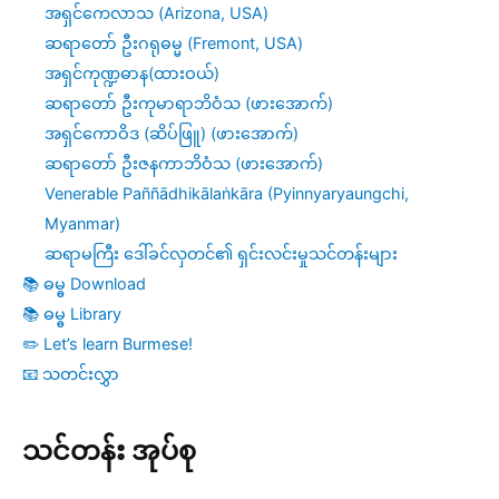
အရှင်ကေလာသ (Arizona, USA)
ဆရာတော် ဦးဂရုဓမ္မ (Fremont, USA)
အရှင်ကုဏ္ဍဓာန(ထားဝယ်)
ဆရာတော် ဦးကုမာရာဘိဝံသ (ဖားအောက်)
အရှင်ကောဝိဒ (ဆိပ်ဖြူ) (ဖားအောက်)
ဆရာတော် ဦးဇနကာဘိဝံသ (ဖားအောက်)
Venerable Paññādhikālaṅkāra (Pyinnyaryaungchi,
Myanmar)
ဆရာမကြီး ဒေါ်ခင်လှတင်၏ ရှင်းလင်းမှုသင်တန်းများ
📚 ဓမ္ဓ Download
📚 ဓမ္ဓ Library
✏️ Let’s learn Burmese!
📧 သတင်းလွှာ
သင်တန်း အုပ်စု