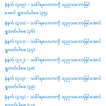
နံနက် (၃၀၉) – သင်္ခါရလောကကို သုညသဘောမြင်
အောင် ရှုတတ်ပါစေ (၃၅)
နံနက် (၃၁၀) – သင်္ခါရလောကကို သုညသဘောမြင်အောင်
ရှုတတ်ပါစေ (၃၆)
နံနက် (၃၁၁) – သင်္ခါရလောကကို သုညသဘောမြင်အောင်
ရှုတတ်ပါစေ (၃၇)
နံနက် (၃၁၂) – သင်္ခါရလောကကို သုညသဘောမြင်အောင်
ရှုတတ်ပါစေ (၃၈)
နံနက် (၃၁၃) – သင်္ခါရလောကကို သုညသဘောမြင်အောင်
ရှုတတ်ပါစေ (၃၉)
နံနက် (၃၁၄) – သင်္ခါရလောကကို သုညသဘောမြင်အောင်
ရှုတတ်ပါစေ (၄၀)