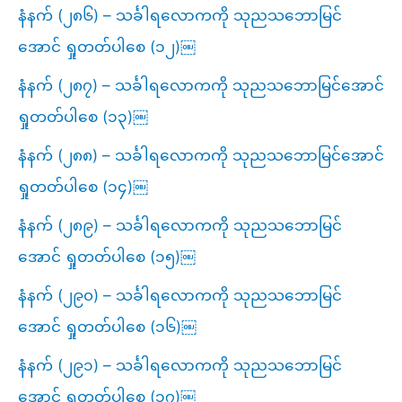
နံနက် (၂၈၆) – သင်္ခါရလောကကို သုညသဘောမြင်
အောင် ရှုတတ်ပါစေ (၁၂)￼
နံနက် (၂၈၇) – သင်္ခါရလောကကို သုညသဘောမြင်အောင်
ရှုတတ်ပါစေ (၁၃)￼
နံနက် (၂၈၈) – သင်္ခါရလောကကို သုညသဘောမြင်အောင်
ရှုတတ်ပါစေ (၁၄)￼
နံနက် (၂၈၉) – သင်္ခါရလောကကို သုညသဘောမြင်
အောင် ရှုတတ်ပါစေ (၁၅)￼
နံနက် (၂၉၀) – သင်္ခါရလောကကို သုညသဘောမြင်
အောင် ရှုတတ်ပါစေ (၁၆)￼
နံနက် (၂၉၁) – သင်္ခါရလောကကို သုညသဘောမြင်
အောင် ရှုတတ်ပါစေ (၁၇)￼