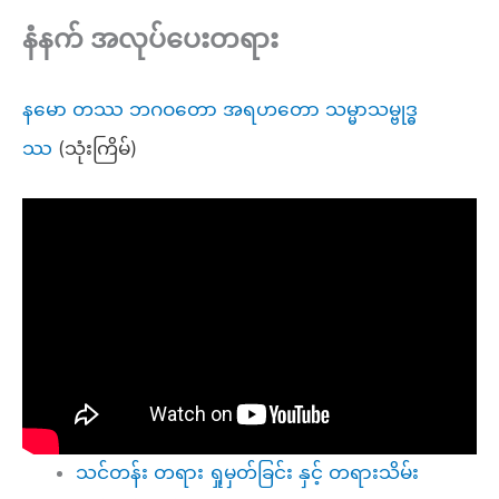
နံနက် အလုပ်ပေးတရား
နမော တဿ ဘဂဝတော အရဟတော သမ္မာသမ္ဗုဒ္ဓ
ဿ
(သုံးကြိမ်)
သင်တန်း တရား ရှုမှတ်ခြင်း နှင့် တရားသိမ်း