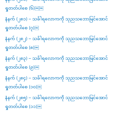
ရှုတတ်ပါစေ (၆)￼￼
နံနက် (၂၈၁) – သင်္ခါရလောကကို သုညသဘောမြင်အောင်
ရှုတတ်ပါစေ (၇)￼
နံနက် (၂၈၂) – သင်္ခါရလောကကို သုညသဘောမြင်အောင်
ရှုတတ်ပါစေ (၈)￼
နံနက် (၂၈၃) – သင်္ခါရလောကကို သုညသဘောမြင်အောင်
ရှုတတ်ပါစေ (၉)￼
နံနက် (၂၈၄) – သင်္ခါရလောကကို သုညသဘောမြင်အောင်
ရှုတတ်ပါစေ (၁၀)￼
နံနက် (၂၈၅) – သင်္ခါရလောကကို သုညသဘောမြင်အောင်
ရှုတတ်ပါစေ (၁၁)￼