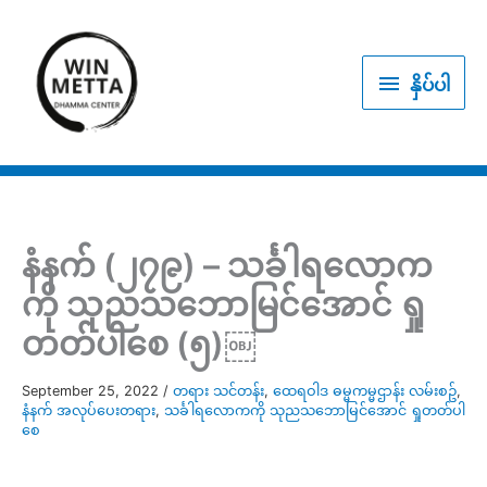
Skip
to
နှိပ်
content
နှိပ်ပါ
ပါ
နံနက် (၂၇၉) – သင်္ခါရလောက
ကို သုညသဘောမြင်အောင် ရှု
တတ်ပါစေ (၅)￼
September 25, 2022
/
တရား သင်တန်း
,
ထေရဝါဒ ဓမ္မကမ္မဌာန်း လမ်းစဥ်
,
နံနက် အလုပ်ပေးတရား
,
သင်္ခါရလောကကို သုညသဘောမြင်အောင် ရှုတတ်ပါ
စေ