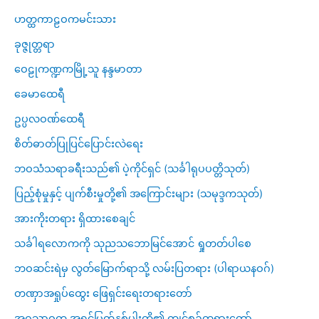
ဟတ္ထကာဠဝကမင်းသား
ခုဇ္ဇုတ္တရာ
ဝေဠုကဏ္ဍကမြို့သူ နန္ဒမာတာ
ခေမာထေရီ
ဥပ္ပလဝဏ်ထေရီ
စိတ်ဓာတ်ပြုပြင်ပြောင်းလဲရေး
ဘဝသံသရာခရီးသည်၏ ပဲ့ကိုင်ရှင် (သင်္ခါရုပပတ္တိသုတ်)
ပြည့်စုံမှုနှင့် ပျက်စီးမှုတို့၏ အကြောင်းများ (သမုဒ္ဒကသုတ်)
အားကိုးတရား ရှိထားစေချင်
သင်္ခါရလောကကို သုညသဘောမြင်အောင် ရှုတတ်ပါစေ
ဘဝဆင်းရဲမှ လွတ်မြောက်ရာသို့ လမ်းပြတရား (ပါရာယနဝဂ်)
တဏှာအရှုပ်ထွေး ဖြေရှင်းရေးတရားတော်
အဂ္ဂသာဝက အရှင်မြတ်နှစ်ပါးတို့၏ ကျင့်စဥ်တရားတော်