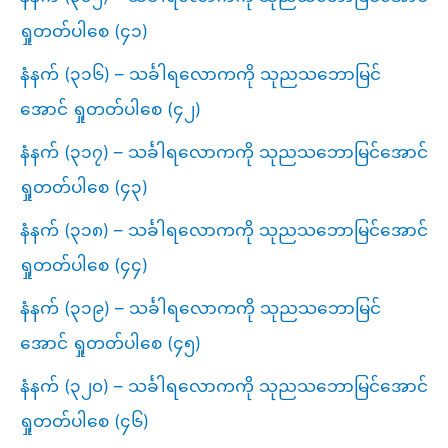
ရှုတတ်ပါစေ (၄၁)
နံနက် (၃၁၆) – သင်္ခါရလောကကို သုညသဘောမြင်
အောင် ရှုတတ်ပါစေ (၄၂)
နံနက် (၃၁၇) – သင်္ခါရလောကကို သုညသဘောမြင်အောင်
ရှုတတ်ပါစေ (၄၃)
နံနက် (၃၁၈) – သင်္ခါရလောကကို သုညသဘောမြင်အောင်
ရှုတတ်ပါစေ (၄၄)
နံနက် (၃၁၉) – သင်္ခါရလောကကို သုညသဘောမြင်
အောင် ရှုတတ်ပါစေ (၄၅)
နံနက် (၃၂၀) – သင်္ခါရလောကကို သုညသဘောမြင်အောင်
ရှုတတ်ပါစေ (၄၆)