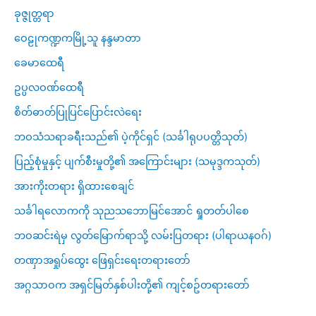
ခုဇ္ဇုတ္တရာ
ဝေဠုကဏ္ဍကမြို့သူ နန္ဒမာတာ
ခေမာထေရီ
ဥပ္ပလဝဏ်ထေရီ
စိတ်ဓာတ်ပြုပြင်ပြောင်းလဲရေး
ဘဝသံသရာခရီးသည်၏ ပဲ့ကိုင်ရှင် (သင်္ခါရုပပတ္တိသုတ်)
ပြည့်စုံမှုနှင့် ပျက်စီးမှုတို့၏ အကြောင်းများ (သမုဒ္ဒကသုတ်)
အားကိုးတရား ရှိထားစေချင်
သင်္ခါရလောကကို သုညသဘောမြင်အောင် ရှုတတ်ပါစေ
ဘဝဆင်းရဲမှ လွတ်မြောက်ရာသို့ လမ်းပြတရား (ပါရာယနဝဂ်)
တဏှာအရှုပ်ထွေး ဖြေရှင်းရေးတရားတော်
အဂ္ဂသာဝက အရှင်မြတ်နှစ်ပါးတို့၏ ကျင့်စဥ်တရားတော်