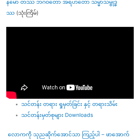
နမော တဿ ဘဂဝတော အရဟတော သမ္မာသမ္ဗုဒ္ဓ
ဿ
(သုံးကြိမ်)
သင်တန်း တရား ရှုမှတ်ခြင်း နှင့် တရားသိမ်း
သင်တန်းမှတ်စုများ Downloads
လောကကို သုညဆိုက်အောင်သာ ကြည့်ပါ – ဖာအောက်