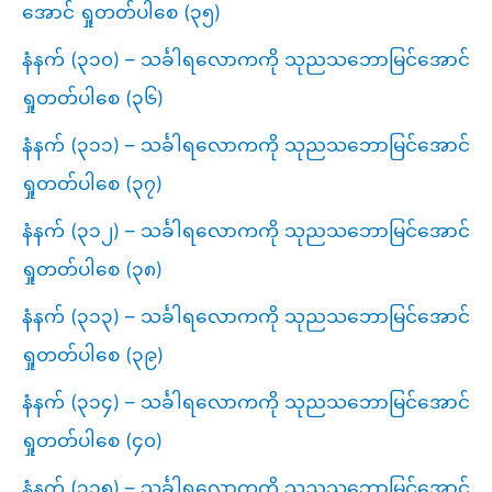
အောင် ရှုတတ်ပါစေ (၃၅)
နံနက် (၃၁၀) – သင်္ခါရလောကကို သုညသဘောမြင်အောင်
ရှုတတ်ပါစေ (၃၆)
နံနက် (၃၁၁) – သင်္ခါရလောကကို သုညသဘောမြင်အောင်
ရှုတတ်ပါစေ (၃၇)
နံနက် (၃၁၂) – သင်္ခါရလောကကို သုညသဘောမြင်အောင်
ရှုတတ်ပါစေ (၃၈)
နံနက် (၃၁၃) – သင်္ခါရလောကကို သုညသဘောမြင်အောင်
ရှုတတ်ပါစေ (၃၉)
နံနက် (၃၁၄) – သင်္ခါရလောကကို သုညသဘောမြင်အောင်
ရှုတတ်ပါစေ (၄၀)
နံနက် (၃၁၅) – သင်္ခါရလောကကို သုညသဘောမြင်အောင်