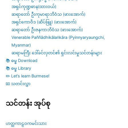
အရှင်ကုဏ္ဍဓာန(ထားဝယ်)
ဆရာတော် ဦးကုမာရာဘိဝံသ (ဖားအောက်)
အရှင်ကောဝိဒ (ဆိပ်ဖြူ) (ဖားအောက်)
ဆရာတော် ဦးဇနကာဘိဝံသ (ဖားအောက်)
Venerable Paññādhikālaṅkāra (Pyinnyaryaungchi,
Myanmar)
ဆရာမကြီး ဒေါ်ခင်လှတင်၏ ရှင်းလင်းမှုသင်တန်းများ
📚 ဓမ္ဓ Download
📚 ဓမ္ဓ Library
✏️ Let’s learn Burmese!
📧 သတင်းလွှာ
သင်တန်း အုပ်စု
ဟတ္ထကာဠဝကမင်းသား