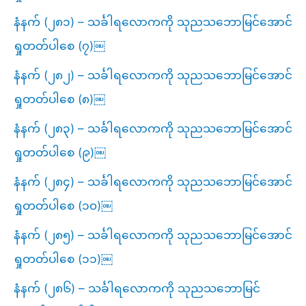
နံနက် (၂၈၁) – သင်္ခါရလောကကို သုညသဘောမြင်အောင်
ရှုတတ်ပါစေ (၇)￼
နံနက် (၂၈၂) – သင်္ခါရလောကကို သုညသဘောမြင်အောင်
ရှုတတ်ပါစေ (၈)￼
နံနက် (၂၈၃) – သင်္ခါရလောကကို သုညသဘောမြင်အောင်
ရှုတတ်ပါစေ (၉)￼
နံနက် (၂၈၄) – သင်္ခါရလောကကို သုညသဘောမြင်အောင်
ရှုတတ်ပါစေ (၁၀)￼
နံနက် (၂၈၅) – သင်္ခါရလောကကို သုညသဘောမြင်အောင်
ရှုတတ်ပါစေ (၁၁)￼
နံနက် (၂၈၆) – သင်္ခါရလောကကို သုညသဘောမြင်