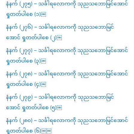
နံနက် (၂၇၅) – သင်္ခါရလောကကို သုညသဘောမြင်အောင်
ရှုတတ်ပါစေ (၁)￼
နံနက် (၂၇၆) – သင်္ခါရလောကကို သုညသဘောမြင်
အောင် ရှုတတ်ပါစေ (၂)￼
နံနက် (၂၇၇) – သင်္ခါရလောကကို သုညသဘောမြင်အောင်
ရှုတတ်ပါစေ (၃)￼
နံနက် (၂၇၈) – သင်္ခါရလောကကို သုညသဘောမြင်အောင်
ရှုတတ်ပါစေ (၄)￼
နံနက် (၂၇၉) – သင်္ခါရလောကကို သုညသဘောမြင်
အောင် ရှုတတ်ပါစေ (၅)￼
နံနက် (၂၈၀) – သင်္ခါရလောကကို သုညသဘောမြင်အောင်
ရှုတတ်ပါစေ (၆)￼￼