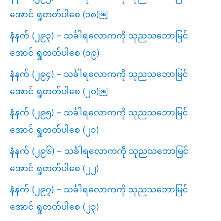
အောင် ရှုတတ်ပါစေ (၁၈)￼
နံနက် (၂၉၃) – သင်္ခါရလောကကို သုညသဘောမြင်
အောင် ရှုတတ်ပါစေ (၁၉)
နံနက် (၂၉၄) – သင်္ခါရလောကကို သုညသဘောမြင်
အောင် ရှုတတ်ပါစေ (၂၀)￼
နံနက် (၂၉၅) – သင်္ခါရလောကကို သုညသဘောမြင်
အောင် ရှုတတ်ပါစေ (၂၁)
နံနက် (၂၉၆) – သင်္ခါရလောကကို သုညသဘောမြင်
အောင် ရှုတတ်ပါစေ (၂၂)
နံနက် (၂၉၇) – သင်္ခါရလောကကို သုညသဘောမြင်
အောင် ရှုတတ်ပါစေ (၂၃)