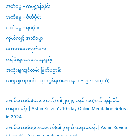
အဘိဓမ္မ – ကမ္မဋ္ဌာန်းပိုင်း
အဘိဓမ္မ – ဝီထိပိုင်း
အဘိဓမ္မ – ရုပ်ပိုင်း
ကိုယ်ကျင့် အဘိဓမ္မာ
မဟာသမယသုတ်များ
တန်ဖိုးရှိသောဘဝနေနည်း
အသုံးချကျင့်လမ်း မြတ်ပဋ္ဌာန်း
သဗ္ဗညုတဉာဏ်ပညာ ကွန်ရက်ဒေသနာ (ဗြဟ္မဇာလသုတ်)
အရှင်ကောဝိဒ(ဖားအောက်) ၏ ၂၀၂၄ ခုနှစ် (၁၀)ရက် အွန်လိုင်း
တရားစခန်း | Ashin Koivda’s 10-day Online Meditation Retreat
in 2024
အရှင်ကောဝိဓ(ဖားအောက်)၏ ၃ ရက် တရားစခန်း | Ashin Kovida
(Pa-auk)’s 3-day meditation retreat