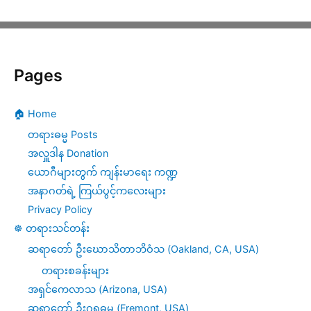
Pages
🏠 Home
တရားဓမ္မ Posts
အလှူဒါန Donation
ယောဂီများတွက် ကျန်းမာရေး ကဏ္ဍ
အနာဂတ်ရဲ့ ကြယ်ပွင့်ကလေးများ
Privacy Policy
☸️ တရားသင်တန်း
ဆရာတော် ဦးဃောသိတာဘိဝံသ (Oakland, CA, USA)
တရားစခန်းများ
အရှင်ကေလာသ (Arizona, USA)
ဆရာတော် ဦးဂရုဓမ္မ (Fremont, USA)