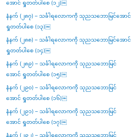
အောင် ရှုတတ်ပါစေ (၁၂)￼
နံနက် (၂၈၇) – သင်္ခါရလောကကို သုညသဘောမြင်အောင်
ရှုတတ်ပါစေ (၁၃)￼
နံနက် (၂၈၈) – သင်္ခါရလောကကို သုညသဘောမြင်အောင်
ရှုတတ်ပါစေ (၁၄)￼
နံနက် (၂၈၉) – သင်္ခါရလောကကို သုညသဘောမြင်
အောင် ရှုတတ်ပါစေ (၁၅)￼
နံနက် (၂၉၀) – သင်္ခါရလောကကို သုညသဘောမြင်
အောင် ရှုတတ်ပါစေ (၁၆)￼
နံနက် (၂၉၁) – သင်္ခါရလောကကို သုညသဘောမြင်
အောင် ရှုတတ်ပါစေ (၁၇)￼
နံနက် (၂၉၂) – သင်္ခါရလောကကို သုညသဘောမြင်