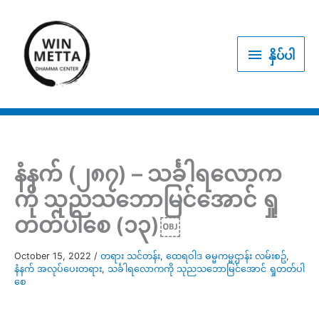
Skip
to
နှိပ်
content
နှိပ်ပါ
ပါ
နံနက် (၂၈၇) – သင်္ခါရလောက
ကို သုညသဘောမြင်အောင် ရှု
တတ်ပါစေ (၁၃)￼
October 15, 2022
/
တရား သင်တန်း
,
ထေရဝါဒ ဓမ္မကမ္မဌာန်း လမ်းစဥ်
,
နံနက် အလုပ်ပေးတရား
,
သင်္ခါရလောကကို သုညသဘောမြင်အောင် ရှုတတ်ပါ
စေ