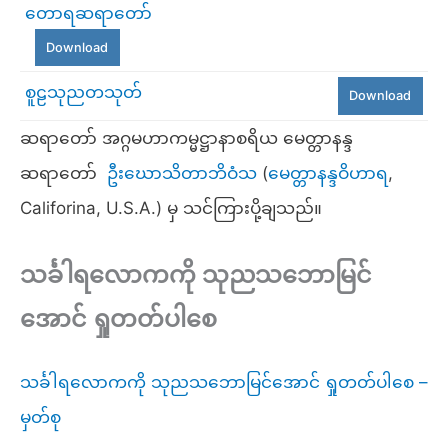
တောရဆရာတော်
Download
စူဠသုညတသုတ်
Download
ဆရာတော် အဂ္ဂမဟာကမ္မဋ္ဌာနာစရိယ မေတ္တာနန္ဒ
ဆရာတော်
ဦးဃောသိတာဘိဝံသ
(
မေတ္တာနန္ဒဝိဟာရ
,
Califorina, U.S.A.) မှ သင်ကြားပို့ချသည်။
သင်္ခါရလောကကို သုညသဘောမြင်
အောင် ရှုတတ်ပါစေ
သင်္ခါရလောကကို သုညသဘောမြင်အောင် ရှုတတ်ပါစေ –
မှတ်စု