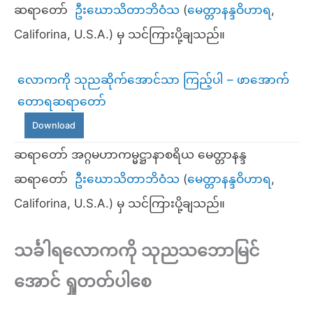
ဆရာတော်
ဦးဃောသိတာဘိဝံသ
(
မေတ္တာနန္ဒဝိဟာရ
,
Califorina, U.S.A.) မှ သင်ကြားပို့ချသည်။
လောကကို သုညဆိုက်အောင်သာ ကြည့်ပါ – ဖာအောက်
တောရဆရာတော်
Download
ဆရာတော် အဂ္ဂမဟာကမ္မဋ္ဌာနာစရိယ မေတ္တာနန္ဒ
ဆရာတော်
ဦးဃောသိတာဘိဝံသ
(
မေတ္တာနန္ဒဝိဟာရ
,
Califorina, U.S.A.) မှ သင်ကြားပို့ချသည်။
သင်္ခါရလောကကို သုညသဘောမြင်
အောင် ရှုတတ်ပါစေ