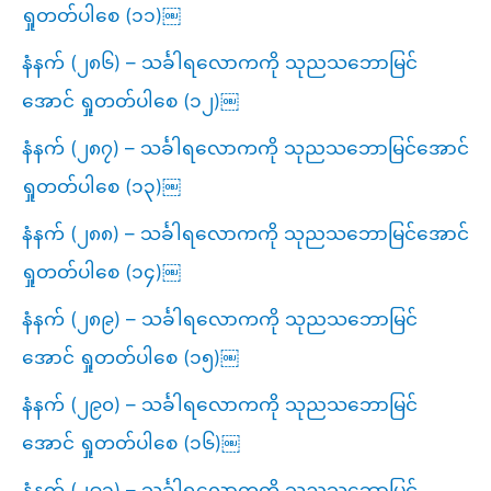
ရှုတတ်ပါစေ (၁၁)￼
နံနက် (၂၈၆) – သင်္ခါရလောကကို သုညသဘောမြင်
အောင် ရှုတတ်ပါစေ (၁၂)￼
နံနက် (၂၈၇) – သင်္ခါရလောကကို သုညသဘောမြင်အောင်
ရှုတတ်ပါစေ (၁၃)￼
နံနက် (၂၈၈) – သင်္ခါရလောကကို သုညသဘောမြင်အောင်
ရှုတတ်ပါစေ (၁၄)￼
နံနက် (၂၈၉) – သင်္ခါရလောကကို သုညသဘောမြင်
အောင် ရှုတတ်ပါစေ (၁၅)￼
နံနက် (၂၉၀) – သင်္ခါရလောကကို သုညသဘောမြင်
အောင် ရှုတတ်ပါစေ (၁၆)￼
နံနက် (၂၉၁) – သင်္ခါရလောကကို သုညသဘောမြင်