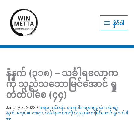
Skip
to
နှိပ်
content
နှိပ်ပါ
ပါ
နံနက် (၃၁၈) – သင်္ခါရလောက
ကို သုညသဘောမြင်အောင် ရှု
တတ်ပါစေ (၄၄)
January 8, 2023
/
တရား သင်တန်း
,
ထေရဝါဒ ဓမ္မကမ္မဌာန်း လမ်းစဥ်
,
နံနက် အလုပ်ပေးတရား
,
သင်္ခါရလောကကို သုညသဘောမြင်အောင် ရှုတတ်ပါ
စေ