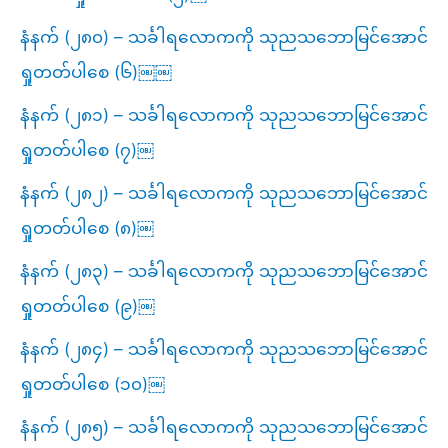
နံနက် (၂၈၀) – သင်္ခါရလောကကို သုညသဘောမြင်အောင်
ရှုတတ်ပါစေ (၆)￼￼
နံနက် (၂၈၁) – သင်္ခါရလောကကို သုညသဘောမြင်အောင်
ရှုတတ်ပါစေ (၇)￼
နံနက် (၂၈၂) – သင်္ခါရလောကကို သုညသဘောမြင်အောင်
ရှုတတ်ပါစေ (၈)￼
နံနက် (၂၈၃) – သင်္ခါရလောကကို သုညသဘောမြင်အောင်
ရှုတတ်ပါစေ (၉)￼
နံနက် (၂၈၄) – သင်္ခါရလောကကို သုညသဘောမြင်အောင်
ရှုတတ်ပါစေ (၁၀)￼
နံနက် (၂၈၅) – သင်္ခါရလောကကို သုညသဘောမြင်အောင်