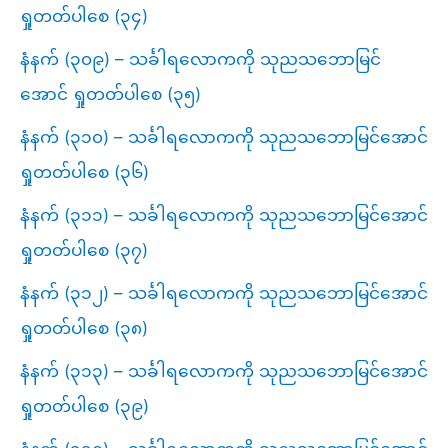
ရှုတတ်ပါစေ (၃၄)
နံနက် (၃၀၉) – သင်္ခါရလောကကို သုညသဘောမြင်
အောင် ရှုတတ်ပါစေ (၃၅)
နံနက် (၃၁၀) – သင်္ခါရလောကကို သုညသဘောမြင်အောင်
ရှုတတ်ပါစေ (၃၆)
နံနက် (၃၁၁) – သင်္ခါရလောကကို သုညသဘောမြင်အောင်
ရှုတတ်ပါစေ (၃၇)
နံနက် (၃၁၂) – သင်္ခါရလောကကို သုညသဘောမြင်အောင်
ရှုတတ်ပါစေ (၃၈)
နံနက် (၃၁၃) – သင်္ခါရလောကကို သုညသဘောမြင်အောင်
ရှုတတ်ပါစေ (၃၉)