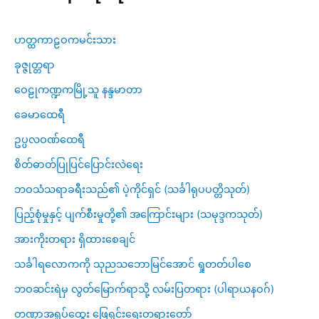
ဟတ္ထကာဠဝကမင်းသား
ခုဇ္ဇုတ္တရာ
ဝေဠုကဏ္ဍကမြို့သူ နန္ဒမာတာ
ခေမာထေရီ
ဥပ္ပလဝဏ်ထေရီ
စိတ်ဓာတ်ပြုပြင်ပြောင်းလဲရေး
ဘဝသံသရာခရီးသည်၏ ပဲ့ကိုင်ရှင် (သင်္ခါရုပပတ္တိသုတ်)
ပြည့်စုံမှုနှင့် ပျက်စီးမှုတို့၏ အကြောင်းများ (သမုဒ္ဒကသုတ်)
အားကိုးတရား ရှိထားစေချင်
သင်္ခါရလောကကို သုညသဘောမြင်အောင် ရှုတတ်ပါစေ
ဘဝဆင်းရဲမှ လွတ်မြောက်ရာသို့ လမ်းပြတရား (ပါရာယနဝဂ်)
တဏှာအရှုပ်ထွေး ဖြေရှင်းရေးတရားတော်