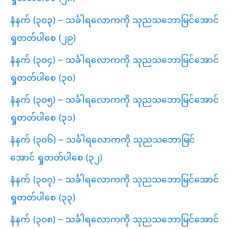
နံနက် (၃၀၃) – သင်္ခါရလောကကို သုညသဘောမြင်အောင်
ရှုတတ်ပါစေ (၂၉)
နံနက် (၃၀၄) – သင်္ခါရလောကကို သုညသဘောမြင်အောင်
ရှုတတ်ပါစေ (၃၀)
နံနက် (၃၀၅) – သင်္ခါရလောကကို သုညသဘောမြင်အောင်
ရှုတတ်ပါစေ (၃၁)
နံနက် (၃၀၆) – သင်္ခါရလောကကို သုညသဘောမြင်
အောင် ရှုတတ်ပါစေ (၃၂)
နံနက် (၃၀၇) – သင်္ခါရလောကကို သုညသဘောမြင်အောင်
ရှုတတ်ပါစေ (၃၃)
နံနက် (၃၀၈) – သင်္ခါရလောကကို သုညသဘောမြင်အောင်