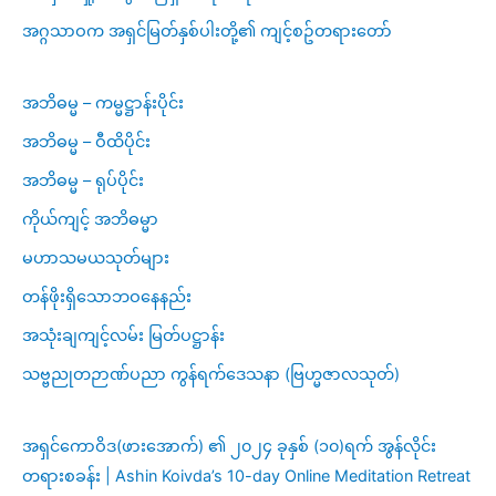
အဂ္ဂသာဝက အရှင်မြတ်နှစ်ပါးတို့၏ ကျင့်စဥ်တရားတော်
အဘိဓမ္မ – ကမ္မဋ္ဌာန်းပိုင်း
အဘိဓမ္မ – ဝီထိပိုင်း
အဘိဓမ္မ – ရုပ်ပိုင်း
ကိုယ်ကျင့် အဘိဓမ္မာ
မဟာသမယသုတ်များ
တန်ဖိုးရှိသောဘဝနေနည်း
အသုံးချကျင့်လမ်း မြတ်ပဋ္ဌာန်း
သဗ္ဗညုတဉာဏ်ပညာ ကွန်ရက်ဒေသနာ (ဗြဟ္မဇာလသုတ်)
အရှင်ကောဝိဒ(ဖားအောက်) ၏ ၂၀၂၄ ခုနှစ် (၁၀)ရက် အွန်လိုင်း
တရားစခန်း | Ashin Koivda’s 10-day Online Meditation Retreat