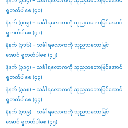
နံနက် (၃၁၄) – သင်္ခါရလောကကို သုညသဘောမြင်အောင်
ရှုတတ်ပါစေ (၄၀)
နံနက် (၃၁၅) – သင်္ခါရလောကကို သုညသဘောမြင်အောင်
ရှုတတ်ပါစေ (၄၁)
နံနက် (၃၁၆) – သင်္ခါရလောကကို သုညသဘောမြင်
အောင် ရှုတတ်ပါစေ (၄၂)
နံနက် (၃၁၇) – သင်္ခါရလောကကို သုညသဘောမြင်အောင်
ရှုတတ်ပါစေ (၄၃)
နံနက် (၃၁၈) – သင်္ခါရလောကကို သုညသဘောမြင်အောင်
ရှုတတ်ပါစေ (၄၄)
နံနက် (၃၁၉) – သင်္ခါရလောကကို သုညသဘောမြင်
အောင် ရှုတတ်ပါစေ (၄၅)