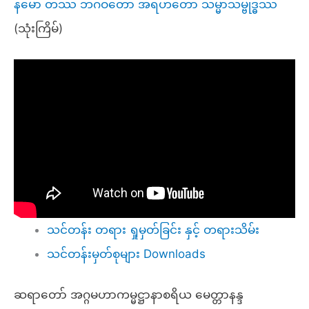
နမော တဿ ဘဂဝတော အရဟတော သမ္မာသမ္ဗုဒ္ဓဿ
(သုံးကြိမ်)
သင်တန်း တရား ရှုမှတ်ခြင်း နှင့် တရားသိမ်း
သင်တန်းမှတ်စုများ Downloads
ဆရာတော် အဂ္ဂမဟာကမ္မဋ္ဌာနာစရိယ မေတ္တာနန္ဒ