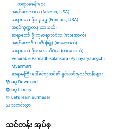
တရားစခန်းများ
အရှင်ကေလာသ (Arizona, USA)
ဆရာတော် ဦးဂရုဓမ္မ (Fremont, USA)
အရှင်ကုဏ္ဍဓာန(ထားဝယ်)
ဆရာတော် ဦးကုမာရာဘိဝံသ (ဖားအောက်)
အရှင်ကောဝိဒ (ဆိပ်ဖြူ) (ဖားအောက်)
ဆရာတော် ဦးဇနကာဘိဝံသ (ဖားအောက်)
Venerable Paññādhikālaṅkāra (Pyinnyaryaungchi,
Myanmar)
ဆရာမကြီး ဒေါ်ခင်လှတင်၏ ရှင်းလင်းမှုသင်တန်းများ
📚 ဓမ္ဓ Download
📚 ဓမ္ဓ Library
✏️ Let’s learn Burmese!
📧 သတင်းလွှာ
သင်တန်း အုပ်စု