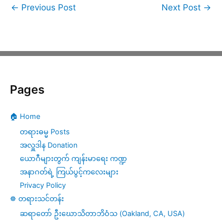
←
Previous Post
Next Post
→
Pages
🏠 Home
တရားဓမ္မ Posts
အလှူဒါန Donation
ယောဂီများတွက် ကျန်းမာရေး ကဏ္ဍ
အနာဂတ်ရဲ့ ကြယ်ပွင့်ကလေးများ
Privacy Policy
☸️ တရားသင်တန်း
ဆရာတော် ဦးဃောသိတာဘိဝံသ (Oakland, CA, USA)