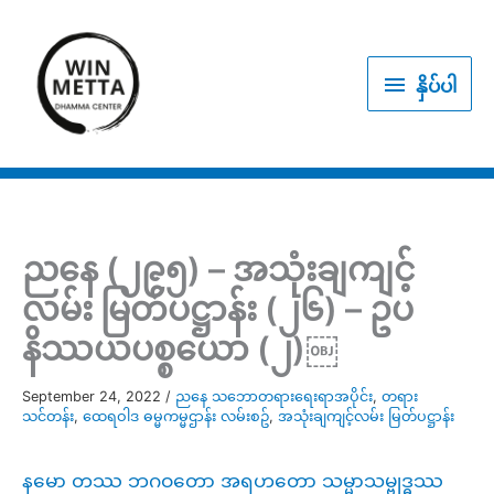
Skip
to
နှိပ်
content
နှိပ်ပါ
ပါ
ညနေ (၂၉၅) – အသုံးချကျင့်
လမ်း မြတ်ပဋ္ဌာန်း (၂၆) – ဥပ
နိဿယပစ္စယော (၂)￼
September 24, 2022
/
ညနေ သဘောတရားရေးရာအပိုင်း
,
တရား
သင်တန်း
,
ထေရဝါဒ ဓမ္မကမ္မဌာန်း လမ်းစဥ်
,
အသုံးချကျင့်လမ်း မြတ်ပဋ္ဌာန်း
နမော တဿ ဘဂဝတော အရဟတော သမ္မာသမ္ဗုဒ္ဓဿ