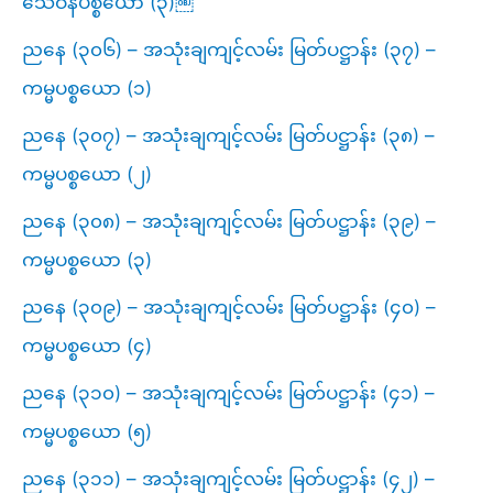
သေဝနပစ္စယော (၃)￼
ညနေ (၃၀၆) – အသုံးချကျင့်လမ်း မြတ်ပဋ္ဌာန်း (၃၇) –
ကမ္မပစ္စယော (၁)
ညနေ (၃၀၇) – အသုံးချကျင့်လမ်း မြတ်ပဋ္ဌာန်း (၃၈) –
ကမ္မပစ္စယော (၂)
ညနေ (၃၀၈) – အသုံးချကျင့်လမ်း မြတ်ပဋ္ဌာန်း (၃၉) –
ကမ္မပစ္စယော (၃)
ညနေ (၃၀၉) – အသုံးချကျင့်လမ်း မြတ်ပဋ္ဌာန်း (၄၀) –
ကမ္မပစ္စယော (၄)
ညနေ (၃၁၀) – အသုံးချကျင့်လမ်း မြတ်ပဋ္ဌာန်း (၄၁) –
ကမ္မပစ္စယော (၅)
ညနေ (၃၁၁) – အသုံးချကျင့်လမ်း မြတ်ပဋ္ဌာန်း (၄၂) –