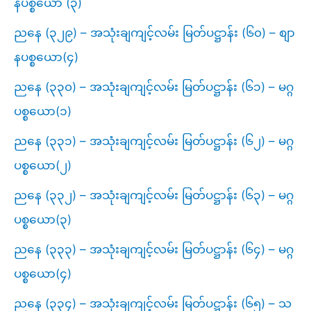
နပစ္စယော (၃)
ညနေ (၃၂၉) – အသုံးချကျင့်လမ်း မြတ်ပဋ္ဌာန်း (၆၀) – စျာ
နပစ္စယော(၄)
ညနေ (၃၃၀) – အသုံးချကျင့်လမ်း မြတ်ပဋ္ဌာန်း (၆၁) – မဂ္ဂ
ပစ္စယော(၁)
ညနေ (၃၃၁) – အသုံးချကျင့်လမ်း မြတ်ပဋ္ဌာန်း (၆၂) – မဂ္ဂ
ပစ္စယော(၂)
ညနေ (၃၃၂) – အသုံးချကျင့်လမ်း မြတ်ပဋ္ဌာန်း (၆၃) – မဂ္ဂ
ပစ္စယော(၃)
ညနေ (၃၃၃) – အသုံးချကျင့်လမ်း မြတ်ပဋ္ဌာန်း (၆၄) – မဂ္ဂ
ပစ္စယော(၄)
ညနေ (၃၃၄) – အသုံးချကျင့်လမ်း မြတ်ပဋ္ဌာန်း (၆၅) – သ