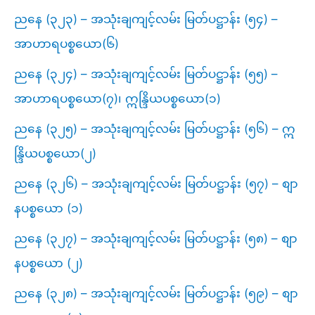
ညနေ (၃၂၃) – အသုံးချကျင့်လမ်း မြတ်ပဋ္ဌာန်း (၅၄) –
အာဟာရပစ္စယော(၆)
ညနေ (၃၂၄) – အသုံးချကျင့်လမ်း မြတ်ပဋ္ဌာန်း (၅၅) –
အာဟာရပစ္စယော(၇)၊ ဣန္ဒြိယပစ္စယော(၁)
ညနေ (၃၂၅) – အသုံးချကျင့်လမ်း မြတ်ပဋ္ဌာန်း (၅၆) – ဣ
န္ဒြိယပစ္စယော(၂)
ညနေ (၃၂၆) – အသုံးချကျင့်လမ်း မြတ်ပဋ္ဌာန်း (၅၇) – စျာ
နပစ္စယော (၁)
ညနေ (၃၂၇) – အသုံးချကျင့်လမ်း မြတ်ပဋ္ဌာန်း (၅၈) – စျာ
နပစ္စယော (၂)
ညနေ (၃၂၈) – အသုံးချကျင့်လမ်း မြတ်ပဋ္ဌာန်း (၅၉) – စျာ