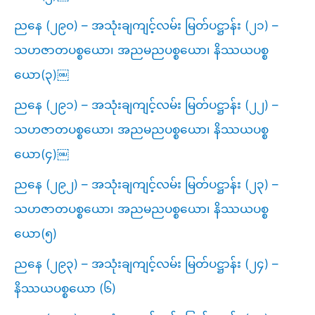
ညနေ (၂၉၀) – အသုံးချကျင့်လမ်း မြတ်ပဋ္ဌာန်း (၂၁) –
သဟဇာတပစ္စယော၊ အညမညပစ္စယော၊ နိဿယပစ္စ
ယော(၃)￼
ညနေ (၂၉၁) – အသုံးချကျင့်လမ်း မြတ်ပဋ္ဌာန်း (၂၂) –
သဟဇာတပစ္စယော၊ အညမညပစ္စယော၊ နိဿယပစ္စ
ယော(၄)￼
ညနေ (၂၉၂) – အသုံးချကျင့်လမ်း မြတ်ပဋ္ဌာန်း (၂၃) –
သဟဇာတပစ္စယော၊ အညမညပစ္စယော၊ နိဿယပစ္စ
ယော(၅)
ညနေ (၂၉၃) – အသုံးချကျင့်လမ်း မြတ်ပဋ္ဌာန်း (၂၄) –
နိဿယပစ္စယော (၆)