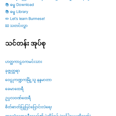
📚 ဓမ္ဓ Download
📚 ဓမ္ဓ Library
✏️ Let’s learn Burmese!
📧 သတင်းလွှာ
သင်တန်း အုပ်စု
ဟတ္ထကာဠဝကမင်းသား
ခုဇ္ဇုတ္တရာ
ဝေဠုကဏ္ဍကမြို့သူ နန္ဒမာတာ
ခေမာထေရီ
ဥပ္ပလဝဏ်ထေရီ
စိတ်ဓာတ်ပြုပြင်ပြောင်းလဲရေး
ဘဝသံသရာခရီးသည်၏ ပဲ့ကိုင်ရှင် (သင်္ခါရုပပတ္တိသုတ်)