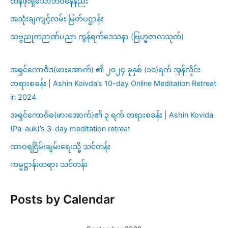
တန်ဖိုးရှိသောဘဝနေနည်း
အသုံးချကျင့်လမ်း မြတ်ပဋ္ဌာန်း
သဗ္ဗညုတဉာဏ်ပညာ ကွန်ရက်ဒေသနာ (ဗြဟ္မဇာလသုတ်)
အရှင်ကောဝိဒ(ဖားအောက်) ၏ ၂၀၂၄ ခုနှစ် (၁၀)ရက် အွန်လိုင်း
တရားစခန်း | Ashin Koivda’s 10-day Online Meditation Retreat
in 2024
အရှင်ကောဝိဓ(ဖားအောက်)၏ ၃ ရက် တရားစခန်း | Ashin Kovida
(Pa-auk)’s 3-day meditation retreat
ထာဝရငြိမ်းချမ်းရေးသို့ သင်တန်း
ကမ္မဋ္ဌာန်းတရား သင်တန်း
Posts by Calendar