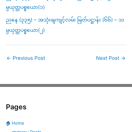
မ္ပယုတ္တပစ္စယော(၁)
ညနေ (၃၃၅) – အသုံးချကျင့်လမ်း မြတ်ပဋ္ဌာန်း (၆၆) – သ
မ္ပယုတ္တပစ္စယော(၂)
←
Previous Post
Next Post
→
Pages
🏠 Home
တရားဓမ္မ Posts