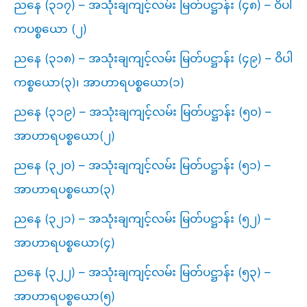
ညနေ (၃၁၇) – အသုံးချကျင့်လမ်း မြတ်ပဋ္ဌာန်း (၄၈) – ဝိပါ
ကပစ္စယော (၂)
ညနေ (၃၁၈) – အသုံးချကျင့်လမ်း မြတ်ပဋ္ဌာန်း (၄၉) – ဝိပါ
ကစ္စယော(၃)၊ အာဟာရပစ္စယော(၁)
ညနေ (၃၁၉) – အသုံးချကျင့်လမ်း မြတ်ပဋ္ဌာန်း (၅၀) –
အာဟာရပစ္စယော(၂)
ညနေ (၃၂၀) – အသုံးချကျင့်လမ်း မြတ်ပဋ္ဌာန်း (၅၁) –
အာဟာရပစ္စယော(၃)
ညနေ (၃၂၁) – အသုံးချကျင့်လမ်း မြတ်ပဋ္ဌာန်း (၅၂) –
အာဟာရပစ္စယော(၄)
ညနေ (၃၂၂) – အသုံးချကျင့်လမ်း မြတ်ပဋ္ဌာန်း (၅၃) –
အာဟာရပစ္စယော(၅)