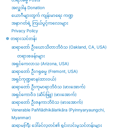
အလှူဒါန Donation
ယောဂီများတွက် ကျန်းမာရေး ကဏ္ဍ
အနာဂတ်ရဲ့ ကြယ်ပွင့်ကလေးများ
Privacy Policy
☸️ တရားသင်တန်း
ဆရာတော် ဦးဃောသိတာဘိဝံသ (Oakland, CA, USA)
တရားစခန်းများ
အရှင်ကေလာသ (Arizona, USA)
ဆရာတော် ဦးဂရုဓမ္မ (Fremont, USA)
အရှင်ကုဏ္ဍဓာန(ထားဝယ်)
ဆရာတော် ဦးကုမာရာဘိဝံသ (ဖားအောက်)
အရှင်ကောဝိဒ (ဆိပ်ဖြူ) (ဖားအောက်)
ဆရာတော် ဦးဇနကာဘိဝံသ (ဖားအောက်)
Venerable Paññādhikālaṅkāra (Pyinnyaryaungchi,
Myanmar)
ဆရာမကြီး ဒေါ်ခင်လှတင်၏ ရှင်းလင်းမှုသင်တန်းများ