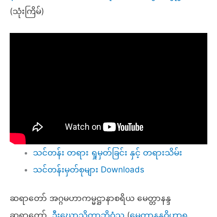
(သုံးကြိမ်)
သင်တန်း တရား ရှုမှတ်ခြင်း နှင့် တရားသိမ်း
သင်တန်းမှတ်စုများ Downloads
ဆရာတော် အဂ္ဂမဟာကမ္မဋ္ဌာနာစရိယ မေတ္တာနန္ဒ
ဆရာတော်
ဦးဃောသိတာဘိဝံသ
(
မေတ္တာနန္ဒဝိဟာရ
,