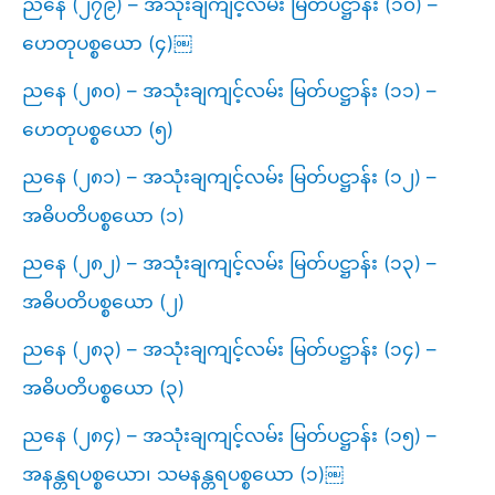
ညနေ (၂၇၉) – အသုံးချကျင့်လမ်း မြတ်ပဋ္ဌာန်း (၁၀) –
ဟေတုပစ္စယော (၄)￼
ညနေ (၂၈၀) – အသုံးချကျင့်လမ်း မြတ်ပဋ္ဌာန်း (၁၁) –
ဟေတုပစ္စယော (၅)
ညနေ (၂၈၁) – အသုံးချကျင့်လမ်း မြတ်ပဋ္ဌာန်း (၁၂) –
အဓိပတိပစ္စယော (၁)
ညနေ (၂၈၂) – အသုံးချကျင့်လမ်း မြတ်ပဋ္ဌာန်း (၁၃) –
အဓိပတိပစ္စယော (၂)
ညနေ (၂၈၃) – အသုံးချကျင့်လမ်း မြတ်ပဋ္ဌာန်း (၁၄) –
အဓိပတိပစ္စယော (၃)
ညနေ (၂၈၄) – အသုံးချကျင့်လမ်း မြတ်ပဋ္ဌာန်း (၁၅) –
အနန္တရပစ္စယော၊ သမနန္တရပစ္စယော (၁)￼