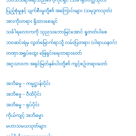
ပြည့်စုံမှုနှင့် ပျက်စီးမှုတို့၏ အကြောင်းများ (သမုဒ္ဒကသုတ်)
အားကိုးတရား ရှိထားစေချင်
သင်္ခါရလောကကို သုညသဘောမြင်အောင် ရှုတတ်ပါစေ
ဘဝဆင်းရဲမှ လွတ်မြောက်ရာသို့ လမ်းပြတရား (ပါရာယနဝဂ်)
တဏှာအရှုပ်ထွေး ဖြေရှင်းရေးတရားတော်
အဂ္ဂသာဝက အရှင်မြတ်နှစ်ပါးတို့၏ ကျင့်စဥ်တရားတော်
အဘိဓမ္မ – ကမ္မဋ္ဌာန်းပိုင်း
အဘိဓမ္မ – ဝီထိပိုင်း
အဘိဓမ္မ – ရုပ်ပိုင်း
ကိုယ်ကျင့် အဘိဓမ္မာ
မဟာသမယသုတ်များ