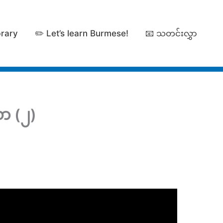
brary
✏️ Let’s learn Burmese!
📧 သတင်းလွှာ
ော (၂)