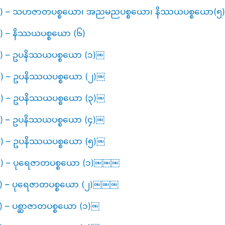
်း (၂၃) – သဟဇာတပစ္စယော၊ အညမညပစ္စယော၊ နိဿယပစ္စယော(၅)
၂၄) – နိဿယပစ္စယော (၆)
(၂၅) – ဥပနိဿယပစ္စယော (၁)￼
(၂၆) – ဥပနိဿယပစ္စယော (၂)￼
(၂၇) – ဥပနိဿယပစ္စယော (၃)￼
(၂၈) – ဥပနိဿယပစ္စယော (၄)￼
(၂၉) – ဥပနိဿယပစ္စယော (၅)￼
 (၃၀) – ပုရေဇာတပစ္စယော (၁)￼￼￼
(၃၁) – ပုရေဇာတပစ္စယော (၂)￼￼￼
၂) – ပစ္ဆာဇာတပစ္စယော (၁)￼