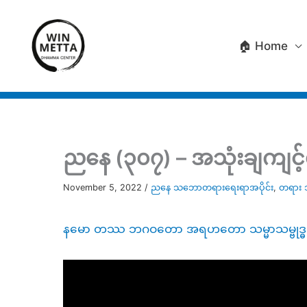
Skip
to
🏠 Home
content
ညနေ (၃၀၇) – အသုံးချကျင့်လ
November 5, 2022
/
ညနေ သဘောတရားရေးရာအပိုင်း
,
တရား 
နမော တဿ ဘဂဝတော အရဟတော သမ္မာသမ္ဗုဒ