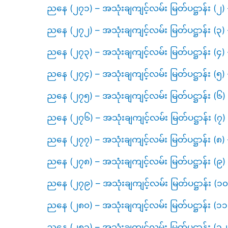
ညနေ (၂၇၁) – အသုံးချကျင့်လမ်း မြတ်ပဋ္ဌာန်း (
ညနေ (၂၇၂) – အသုံးချကျင့်လမ်း မြတ်ပဋ္ဌာန်း (၃
ညနေ (၂၇၃) – အသုံးချကျင့်လမ်း မြတ်ပဋ္ဌာန်း (၄
ညနေ (၂၇၄) – အသုံးချကျင့်လမ်း မြတ်ပဋ္ဌာန်း (၅
ညနေ (၂၇၅) – အသုံးချကျင့်လမ်း မြတ်ပဋ္ဌာန်း (၆
ညနေ (၂၇၆) – အသုံးချကျင့်လမ်း မြတ်ပဋ္ဌာန်း (၇
ညနေ (၂၇၇) – အသုံးချကျင့်လမ်း မြတ်ပဋ္ဌာန်း (၈
ညနေ (၂၇၈) – အသုံးချကျင့်လမ်း မြတ်ပဋ္ဌာန်း (၉
ညနေ (၂၇၉) – အသုံးချကျင့်လမ်း မြတ်ပဋ္ဌာန်း (
ညနေ (၂၈၀) – အသုံးချကျင့်လမ်း မြတ်ပဋ္ဌာန်း (၁
ညနေ (၂၈၁) – အသုံးချကျင့်လမ်း မြတ်ပဋ္ဌာန်း (၁