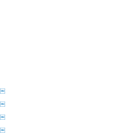
)￼
)￼
)￼
)￼