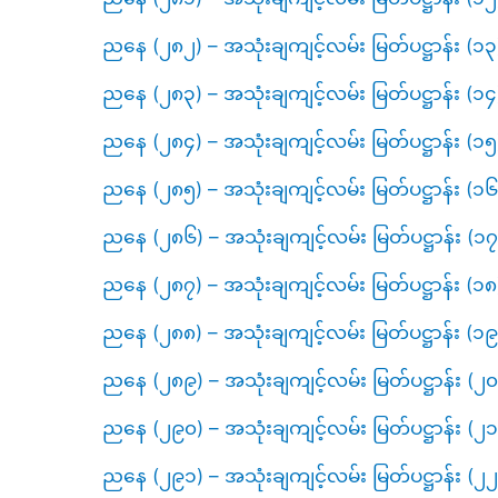
ညနေ (၂၈၂) – အသုံးချကျင့်လမ်း မြတ်ပဋ္ဌာန်း (၁
ညနေ (၂၈၃) – အသုံးချကျင့်လမ်း မြတ်ပဋ္ဌာန်း (၁
ညနေ (၂၈၄) – အသုံးချကျင့်လမ်း မြတ်ပဋ္ဌာန်း (၁
ညနေ (၂၈၅) – အသုံးချကျင့်လမ်း မြတ်ပဋ္ဌာန်း (၁
ညနေ (၂၈၆) – အသုံးချကျင့်လမ်း မြတ်ပဋ္ဌာန်း (၁
ညနေ (၂၈၇) – အသုံးချကျင့်လမ်း မြတ်ပဋ္ဌာန်း (၁
ညနေ (၂၈၈) – အသုံးချကျင့်လမ်း မြတ်ပဋ္ဌာန
ညနေ (၂၈၉) – အသုံးချကျင့်လမ်း မြတ်ပဋ္ဌာန
ညနေ (၂၉၀) – အသုံးချကျင့်လမ်း မြတ်ပဋ္ဌာန
ညနေ (၂၉၁) – အသုံးချကျင့်လမ်း မြတ်ပဋ္ဌာန