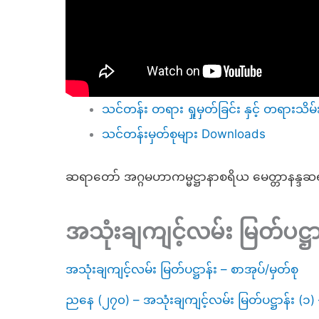
သင်တန်း တရား ရှုမှတ်ခြင်း နှင့် တရားသိမ်
သင်တန်းမှတ်စုများ Downloads
ဆရာတော် အဂ္ဂမဟာကမ္မဋ္ဌာနာစရိယ မေတ္တာနန္
အသုံးချကျင့်လမ်း မြတ်ပဋ္ဌာ
အသုံးချကျင့်လမ်း မြတ်ပဋ္ဌာန်း – စာအုပ်/မှတ်စု
ညနေ (၂၇၀) – အသုံးချကျင့်လမ်း မြတ်ပဋ္ဌာန်း (