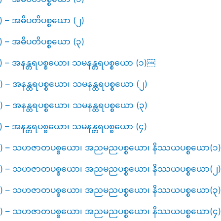
၃) – အဓိပတိပစ္စယော (၂)
၄) – အဓိပတိပစ္စယော (၃)
၅) – အနန္တရပစ္စယော၊ သမနန္တရပစ္စယော (၁)￼
၆) – အနန္တရပစ္စယော၊ သမနန္တရပစ္စယော (၂)
၇) – အနန္တရပစ္စယော၊ သမနန္တရပစ္စယော (၃)
၈) – အနန္တရပစ္စယော၊ သမနန္တရပစ္စယော (၄)
်း (၁၉) – သဟဇာတပစ္စယော၊ အညမညပစ္စယော၊ နိဿယပစ္စယော(၁
်း (၂၀) – သဟဇာတပစ္စယော၊ အညမညပစ္စယော၊ နိဿယပစ္စယော(၂
်း (၂၁) – သဟဇာတပစ္စယော၊ အညမညပစ္စယော၊ နိဿယပစ္စယော(၃
်း (၂၂) – သဟဇာတပစ္စယော၊ အညမညပစ္စယော၊ နိဿယပစ္စယော(၄