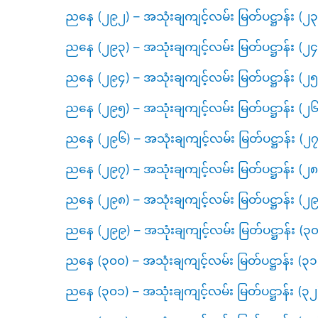
ညနေ (၂၉၂) – အသုံးချကျင့်လမ်း မြတ်ပဋ္ဌာန
ညနေ (၂၉၃) – အသုံးချကျင့်လမ်း မြတ်ပဋ္ဌာန်း (
ညနေ (၂၉၄) – အသုံးချကျင့်လမ်း မြတ်ပဋ္ဌာန်း 
ညနေ (၂၉၅) – အသုံးချကျင့်လမ်း မြတ်ပဋ္ဌာန်း 
ညနေ (၂၉၆) – အသုံးချကျင့်လမ်း မြတ်ပဋ္ဌာန်း 
ညနေ (၂၉၇) – အသုံးချကျင့်လမ်း မြတ်ပဋ္ဌာန်း 
ညနေ (၂၉၈) – အသုံးချကျင့်လမ်း မြတ်ပဋ္ဌာန်း 
ညနေ (၂၉၉) – အသုံးချကျင့်လမ်း မြတ်ပဋ္ဌာန်း
ညနေ (၃၀၀) – အသုံးချကျင့်လမ်း မြတ်ပဋ္ဌာန်း 
ညနေ (၃၀၁) – အသုံးချကျင့်လမ်း မြတ်ပဋ္ဌာန်း (၃