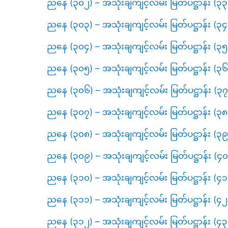
ညနေ (၃၀၂) – အသုံးချကျင့်လမ်း မြတ်ပဋ္ဌာန်း (၃
ညနေ (၃၀၃) – အသုံးချကျင့်လမ်း မြတ်ပဋ္ဌာန်း
ညနေ (၃၀၄) – အသုံးချကျင့်လမ်း မြတ်ပဋ္ဌာန်း 
ညနေ (၃၀၅) – အသုံးချကျင့်လမ်း မြတ်ပဋ္ဌာန်း 
ညနေ (၃၀၆) – အသုံးချကျင့်လမ်း မြတ်ပဋ္ဌာန်း (၃၇
ညနေ (၃၀၇) – အသုံးချကျင့်လမ်း မြတ်ပဋ္ဌာန်း (၃၈
ညနေ (၃၀၈) – အသုံးချကျင့်လမ်း မြတ်ပဋ္ဌာန်း (၃၉
ညနေ (၃၀၉) – အသုံးချကျင့်လမ်း မြတ်ပဋ္ဌာန်း (၄၀
ညနေ (၃၁၀) – အသုံးချကျင့်လမ်း မြတ်ပဋ္ဌာန်း (၄၁
ညနေ (၃၁၁) – အသုံးချကျင့်လမ်း မြတ်ပဋ္ဌာန်း (၄၂
ညနေ (၃၁၂) – အသုံးချကျင့်လမ်း မြတ်ပဋ္ဌာန်း (၄၃