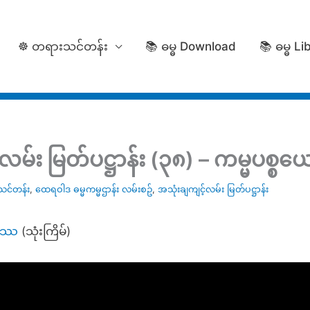
☸️ တရားသင်တန်း
📚 ဓမ္ဓ Download
📚 ဓမ္ဓ Li
မ်း မြတ်ပဋ္ဌာန်း (၃၈) – ကမ္မပစ္စယ
သင်တန်း
,
ထေရဝါဒ ဓမ္မကမ္မဌာန်း လမ်းစဥ်
,
အသုံးချကျင့်လမ်း မြတ်ပဋ္ဌာန်း
္ဓဿ
(သုံးကြိမ်)