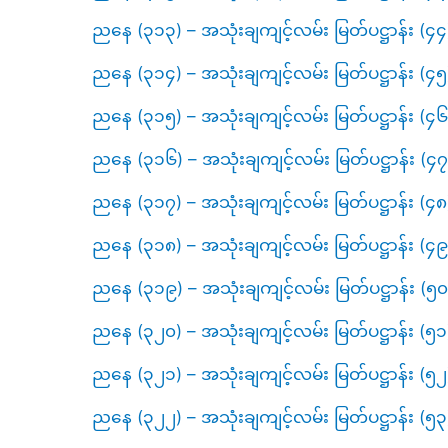
ညနေ (၃၁၃) – အသုံးချကျင့်လမ်း မြတ်ပဋ္ဌာန်း (၄၄
ညနေ (၃၁၄) – အသုံးချကျင့်လမ်း မြတ်ပဋ္ဌာန်း (၄၅
ညနေ (၃၁၅) – အသုံးချကျင့်လမ်း မြတ်ပဋ္ဌာန်း (၄၆
ညနေ (၃၁၆) – အသုံးချကျင့်လမ်း မြတ်ပဋ္ဌာန်း (၄
ညနေ (၃၁၇) – အသုံးချကျင့်လမ်း မြတ်ပဋ္ဌာန်း (၄၈
ညနေ (၃၁၈) – အသုံးချကျင့်လမ်း မြတ်ပဋ္ဌာန်း (
ညနေ (၃၁၉) – အသုံးချကျင့်လမ်း မြတ်ပဋ္ဌာန်း (
ညနေ (၃၂၀) – အသုံးချကျင့်လမ်း မြတ်ပဋ္ဌာန်း (
ညနေ (၃၂၁) – အသုံးချကျင့်လမ်း မြတ်ပဋ္ဌာန်း (
ညနေ (၃၂၂) – အသုံးချကျင့်လမ်း မြတ်ပဋ္ဌာန်း (