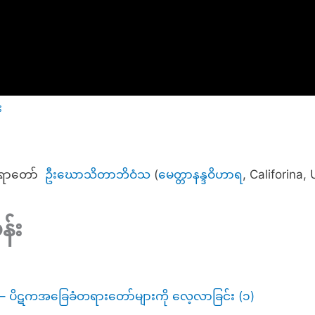
း
ဒဆရာတော်
ဦးဃောသိတာဘိဝံသ
(
မေတ္တာနန္ဒဝိဟာရ
, Califorina,
န်း
၁) – ပိဋကအခြေခံတရားတော်များကို လေ့လာခြင်း (၁)