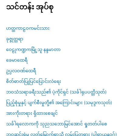
သင်တန်း အုပ်စု
ဟတ္ထကာဠဝကမင်းသား
ခုဇ္ဇုတ္တရာ
ဝေဠုကဏ္ဍကမြို့သူ နန္ဒမာတာ
ခေမာထေရီ
ဥပ္ပလဝဏ်ထေရီ
စိတ်ဓာတ်ပြုပြင်ပြောင်းလဲရေး
ဘဝသံသရာခရီးသည်၏ ပဲ့ကိုင်ရှင် (သင်္ခါရုပပတ္တိသုတ်)
ပြည့်စုံမှုနှင့် ပျက်စီးမှုတို့၏ အကြောင်းများ (သမုဒ္ဒကသုတ်)
အားကိုးတရား ရှိထားစေချင်
သင်္ခါရလောကကို သုညသဘောမြင်အောင် ရှုတတ်ပါစေ
ဘဝဆင်းရဲမှ လွတ်မြောက်ရာသို့ လမ်းပြတရား (ပါရာယနဝဂ်)