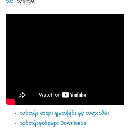
ဿ
(သုံးကြိမ်)
သင်တန်း တရား ရှုမှတ်ခြင်း နှင့် တရားသိမ်း
သင်တန်းမှတ်စုများ Downloads