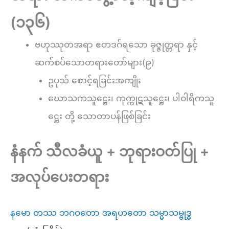
(၁၃၆)
ဗဟုဿုတအရာ ဧတဒဂ်ရသော ခုဇ္ဇုတ္တရာ နှင့်
ဆက်စပ်သောတရားတော်များ(၉)
ဥပုသ် စောင့်ရခြင်းအကျိုး
ဃောသကသူဋ္ဌေး၊ ကုက္ကုဋသူဋ္ဌေး၊ ပါဝါရိကသူ
ဋ္ဌေး တို့ သောတာပန်ဖြစ်ခြင်း
နံနက် သီလခံယူ + ဘုရားဝတ်ပြု +
အလုပ်ပေးတရား
နမော တဿ ဘဂဝတော အရဟတော သမ္မာသမ္ဗုဒ္ဓ