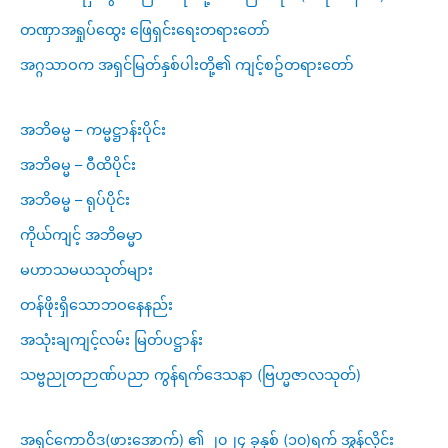
တဏှာအရှုပ်ထွေး ဖြေရှင်းရေးတရားတော်
အဂ္ဂသာဝက အရှင်မြတ်နှစ်ပါးတို့၏ ကျင့်စဥ်တရားတော်
အဘိဓမ္မ – ကမ္မဋ္ဌာန်းပိုင်း
အဘိဓမ္မ – ဝီထိပိုင်း
အဘိဓမ္မ – ရုပ်ပိုင်း
ကိုယ်ကျင့် အဘိဓမ္မာ
မဟာသမယသုတ်များ
တန်ဖိုးရှိသောဘဝနေနည်း
အသုံးချကျင့်လမ်း မြတ်ပဋ္ဌာန်း
သဗ္ဗညုတဉာဏ်ပညာ ကွန်ရက်ဒေသနာ (ဗြဟ္မဇာလသုတ်)
အရှင်ကောဝိဒ(ဖားအောက်) ၏ ၂၀၂၄ ခုနှစ် (၁၀)ရက် အွန်လိုင်း