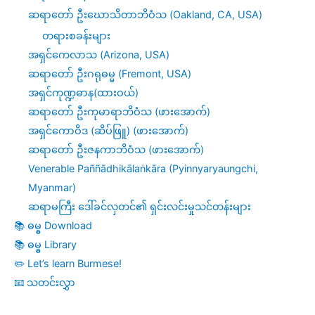
ဆရာတော် ဦးဃောသိတာဘိဝံသ (Oakland, CA, USA)
တရားစခန်းများ
အရှင်ကေလာသ (Arizona, USA)
ဆရာတော် ဦးဂရုဓမ္မ (Fremont, USA)
အရှင်ကုဏ္ဍဓာန(ထားဝယ်)
ဆရာတော် ဦးကုမာရာဘိဝံသ (ဖားအောက်)
အရှင်ကောဝိဒ (ဆိပ်ဖြူ) (ဖားအောက်)
ဆရာတော် ဦးဇနကာဘိဝံသ (ဖားအောက်)
Venerable Paññādhikālaṅkāra (Pyinnyaryaungchi,
Myanmar)
ဆရာမကြီး ဒေါ်ခင်လှတင်၏ ရှင်းလင်းမှုသင်တန်းများ
📚 ဓမ္ဓ Download
📚 ဓမ္ဓ Library
✏️ Let’s learn Burmese!
📧 သတင်းလွှာ