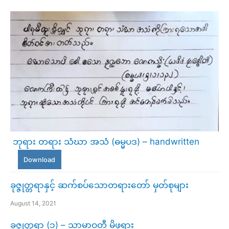
ဘုရား တရား သံဃာ အသံ (ဓမ္မပဒ) – handwritten
Download
ခုဇ္ဇုတ္တရာနှင့် ဆက်စပ်သောတရားတော် မှတ်စုများ
August 14, 2021
ခုဇ္ဇုတ္တရာ (၁) – သာမာဝတီ မိဖုရား