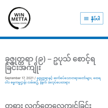
Skip
to
နှိပ်
content
နှိပ်ပါ
ပါ
ခုဇ္ဇုတ္တရာ (၉) – ဥပုသ် စောင့်ရ
ခြင်းအကျိုး
September 17, 2021
/
ခုဇ္ဇုတ္တရာနှင့် ဆက်စပ်သောတရားတော်များ
,
ထေရ
ဝါဒ ဓမ္မကမ္မဌာန်း လမ်းစဥ်
,
နံနက် အလုပ်ပေးတရား
တရား လက်တွေ့လေ့ကျင့်ခြင်း