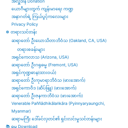
အလှူဒါန Donation
ယောဂီများတွက် ကျန်းမာရေး ကဏ္ဍ
အနာဂတ်ရဲ့ ကြယ်ပွင့်ကလေးများ
Privacy Policy
☸️ တရားသင်တန်း
ဆရာတော် ဦးဃောသိတာဘိဝံသ (Oakland, CA, USA)
တရားစခန်းများ
အရှင်ကေလာသ (Arizona, USA)
ဆရာတော် ဦးဂရုဓမ္မ (Fremont, USA)
အရှင်ကုဏ္ဍဓာန(ထားဝယ်)
ဆရာတော် ဦးကုမာရာဘိဝံသ (ဖားအောက်)
အရှင်ကောဝိဒ (ဆိပ်ဖြူ) (ဖားအောက်)
ဆရာတော် ဦးဇနကာဘိဝံသ (ဖားအောက်)
Venerable Paññādhikālaṅkāra (Pyinnyaryaungchi,
Myanmar)
ဆရာမကြီး ဒေါ်ခင်လှတင်၏ ရှင်းလင်းမှုသင်တန်းများ
📚 ဓမ္ဓ Download