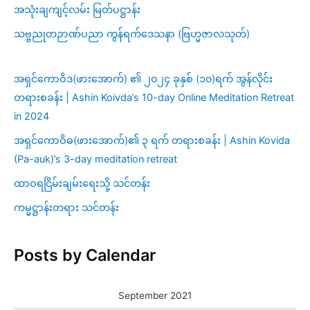
အသုံးချကျင့်လမ်း မြတ်ပဋ္ဌာန်း
သဗ္ဗညုတဉာဏ်ပညာ ကွန်ရက်ဒေသနာ (ဗြဟ္မဇာလသုတ်)
အရှင်ကောဝိဒ(ဖားအောက်) ၏ ၂၀၂၄ ခုနှစ် (၁၀)ရက် အွန်လိုင်း
တရားစခန်း | Ashin Koivda’s 10-day Online Meditation Retreat
in 2024
အရှင်ကောဝိဓ(ဖားအောက်)၏ ၃ ရက် တရားစခန်း | Ashin Kovida
(Pa-auk)’s 3-day meditation retreat
ထာဝရငြိမ်းချမ်းရေးသို့ သင်တန်း
ကမ္မဋ္ဌာန်းတရား သင်တန်း
Posts by Calendar
September 2021