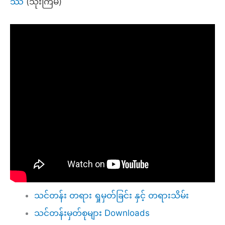
ဿ
(သုံးကြိမ်)
သင်တန်း တရား ရှုမှတ်ခြင်း နှင့် တရားသိမ်း
သင်တန်းမှတ်စုများ Downloads