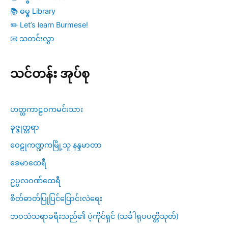
📚 ဓမ္ဓ Library
✏️ Let’s learn Burmese!
📧 သတင်းလွှာ
သင်တန်း အုပ်စု
ဟတ္ထကာဠဝကမင်းသား
ခုဇ္ဇုတ္တရာ
ဝေဠုကဏ္ဍကမြို့သူ နန္ဒမာတာ
ခေမာထေရီ
ဥပ္ပလဝဏ်ထေရီ
စိတ်ဓာတ်ပြုပြင်ပြောင်းလဲရေး
ဘဝသံသရာခရီးသည်၏ ပဲ့ကိုင်ရှင် (သင်္ခါရုပပတ္တိသုတ်)