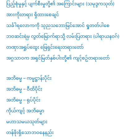
ပြည့်စုံမှုနှင့် ပျက်စီးမှုတို့၏ အကြောင်းများ (သမုဒ္ဒကသုတ်)
အားကိုးတရား ရှိထားစေချင်
သင်္ခါရလောကကို သုညသဘောမြင်အောင် ရှုတတ်ပါစေ
ဘဝဆင်းရဲမှ လွတ်မြောက်ရာသို့ လမ်းပြတရား (ပါရာယနဝဂ်)
တဏှာအရှုပ်ထွေး ဖြေရှင်းရေးတရားတော်
အဂ္ဂသာဝက အရှင်မြတ်နှစ်ပါးတို့၏ ကျင့်စဥ်တရားတော်
အဘိဓမ္မ – ကမ္မဋ္ဌာန်းပိုင်း
အဘိဓမ္မ – ဝီထိပိုင်း
အဘိဓမ္မ – ရုပ်ပိုင်း
ကိုယ်ကျင့် အဘိဓမ္မာ
မဟာသမယသုတ်များ
တန်ဖိုးရှိသောဘဝနေနည်း