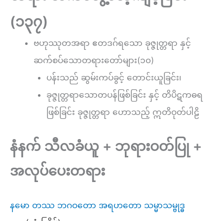
(၁၃၇)
ဗဟုဿုတအရာ ဧတဒဂ်ရသော ခုဇ္ဇုတ္တရာ နှင့်
ဆက်စပ်သောတရားတော်များ(၁၀)
ပန်းသည် ဆွမ်းကပ်ခွင့် တောင်းယူခြင်း၊
ခုဇ္ဇုတ္တရာသောတပန်ဖြစ်ခြင်း နှင့် တိပိဋကဓရ
ဖြစ်ခြင်း ခုဇ္ဇုတ္တရာ ဟောသည့် ဣတိဝုတ်ပါဠိ
နံနက် သီလခံယူ + ဘုရားဝတ်ပြု +
အလုပ်ပေးတရား
နမော တဿ ဘဂဝတော အရဟတော သမ္မာသမ္ဗုဒ္ဓ