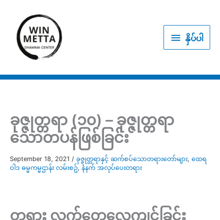
Skip
to
နှိပ်
content
နှိပ်ပါ
ပါ
ခုဇ္ဇုတ္တရာ (၁၀) – ခုဇ္ဇုတ္တရာ
သောတပန်ဖြစ်ခြင်း
September 18, 2021
/
ခုဇ္ဇုတ္တရာနှင့် ဆက်စပ်သောတရားတော်များ
,
ထေရ
ဝါဒ ဓမ္မကမ္မဌာန်း လမ်းစဥ်
,
နံနက် အလုပ်ပေးတရား
တရား လက်တွေ့လေ့ကျင့်ခြင်း