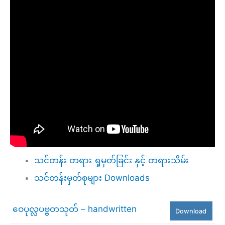
သင်တန်း တရား ရှုမှတ်ခြင်း နှင့် တရားသိမ်း
သင်တန်းမှတ်စုများ Downloads
ဝေပုလ္လပဗ္ဗတသုတ် – handwritten
Download