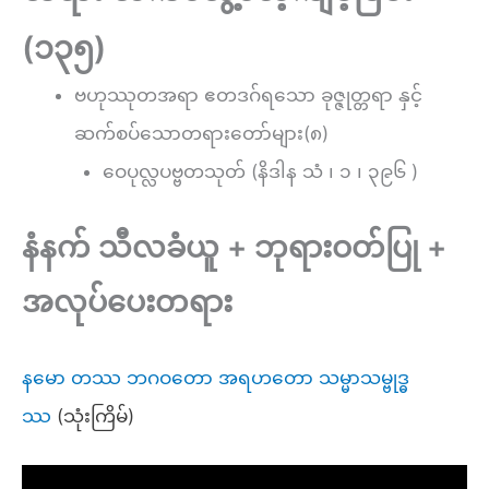
(၁၃၅)
ဗဟုဿုတအရာ ဧတဒဂ်ရသော ခုဇ္ဇုတ္တရာ နှင့်
ဆက်စပ်သောတရားတော်များ(၈)
ဝေပုလ္လပဗ္ဗတသုတ် (နိဒါန သံ ၊ ၁ ၊ ၃၉၆ )
နံနက် သီလခံယူ + ဘုရားဝတ်ပြု +
အလုပ်ပေးတရား
နမော တဿ ဘဂဝတော အရဟတော သမ္မာသမ္ဗုဒ္ဓ
ဿ
(သုံးကြိမ်)