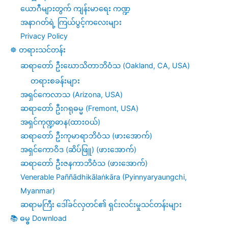
ယောဂီများတွက် ကျန်းမာရေး ကဏ္ဍ
အနာဂတ်ရဲ့ ကြယ်ပွင့်ကလေးများ
Privacy Policy
☸️ တရားသင်တန်း
ဆရာတော် ဦးဃောသိတာဘိဝံသ (Oakland, CA, USA)
တရားစခန်းများ
အရှင်ကေလာသ (Arizona, USA)
ဆရာတော် ဦးဂရုဓမ္မ (Fremont, USA)
အရှင်ကုဏ္ဍဓာန(ထားဝယ်)
ဆရာတော် ဦးကုမာရာဘိဝံသ (ဖားအောက်)
အရှင်ကောဝိဒ (ဆိပ်ဖြူ) (ဖားအောက်)
ဆရာတော် ဦးဇနကာဘိဝံသ (ဖားအောက်)
Venerable Paññādhikālaṅkāra (Pyinnyaryaungchi,
Myanmar)
ဆရာမကြီး ဒေါ်ခင်လှတင်၏ ရှင်းလင်းမှုသင်တန်းများ
📚 ဓမ္ဓ Download