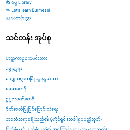
📚 ဓမ္ဓ Library
✏️ Let’s learn Burmese!
📧 သတင်းလွှာ
သင်တန်း အုပ်စု
ဟတ္ထကာဠဝကမင်းသား
ခုဇ္ဇုတ္တရာ
ဝေဠုကဏ္ဍကမြို့သူ နန္ဒမာတာ
ခေမာထေရီ
ဥပ္ပလဝဏ်ထေရီ
စိတ်ဓာတ်ပြုပြင်ပြောင်းလဲရေး
ဘဝသံသရာခရီးသည်၏ ပဲ့ကိုင်ရှင် (သင်္ခါရုပပတ္တိသုတ်)
ပြည့်စုံမှုနှင့် ပျက်စီးမှုတို့၏ အကြောင်းများ (သမုဒ္ဒကသုတ်)