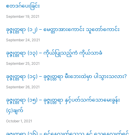
ဧတဒဂ်ပေးခြင်း
September 19, 2021
ခုဇ္ဇုတ္တရာ (၁၂) – မေတ္တာအားကောင်း သူတော်ကောင်း
September 24, 2021
ခုဇ္ဇုတ္တရာ (၁၃) – ကိုယ်ပြုသည့်ကံ ကိုယ်သာခံ
September 25, 2021
ခုဇ္ဇုတ္တရာ (၁၄) – ခုဇ္ဇုတ္တရာ မီးဘေးထဲမှာ ပါသွားသလား?
September 26, 2021
ခုဇ္ဇုတ္တရာ (၁၅) – ခုဇ္ဇုတ္တရာ နှင့်ပတ်သက်သောမေးခွန်း
(၄)ချက်
October 1, 2021
ခုဇ္ဇုတ္တရာ (၁၆) – ရှင်နေလျှက်သေသူ နှင့် သေနေလျှက်ရှင်