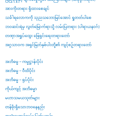
အားကိုးတရား ရှိထားစေချင်
သင်္ခါရလောကကို သုညသဘောမြင်အောင် ရှုတတ်ပါစေ
ဘဝဆင်းရဲမှ လွတ်မြောက်ရာသို့ လမ်းပြတရား (ပါရာယနဝဂ်)
တဏှာအရှုပ်ထွေး ဖြေရှင်းရေးတရားတော်
အဂ္ဂသာဝက အရှင်မြတ်နှစ်ပါးတို့၏ ကျင့်စဥ်တရားတော်
အဘိဓမ္မ – ကမ္မဋ္ဌာန်းပိုင်း
အဘိဓမ္မ – ဝီထိပိုင်း
အဘိဓမ္မ – ရုပ်ပိုင်း
ကိုယ်ကျင့် အဘိဓမ္မာ
မဟာသမယသုတ်များ
တန်ဖိုးရှိသောဘဝနေနည်း
အသုံးချကျင့်လမ်း မြတ်ပဋ္ဌာန်း