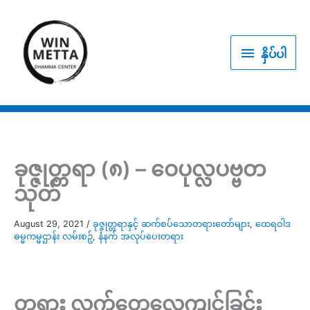
Skip
to
နှိပ်
content
နှိပ်ပါ
ပါ
ခုဇ္ဇုတ္တရာ (၈) – ဝေပုလ္လပဗ္ဗတ
သုတ်
August 29, 2021
/
ခုဇ္ဇုတ္တရာနှင့် ဆက်စပ်သောတရားတော်များ
,
ထေရဝါဒ
ဓမ္မကမ္မဌာန်း လမ်းစဥ်
,
နံနက် အလုပ်ပေးတရား
တရား လက်တွေ့လေ့ကျင့်ခြင်း