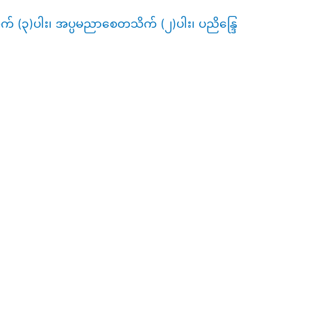
် (၃)ပါး၊ အပ္ပမညာစေတသိက် (၂)ပါး၊ ပညိန္ဒြေ