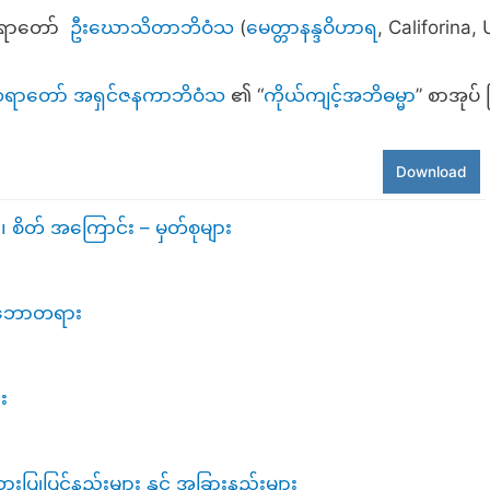
ဒဆရာတော်
ဦးဃောသိတာဘိဝံသ
(
မေတ္တာနန္ဒဝိဟာရ
, Califorina,
 ဆရာတော် အရှင်ဇနကာဘိဝံသ
၏ “
ကိုယ်ကျင့်အဘိဓမ္မ
ာ” စာအုပ်
Download
 စိတ် အကြောင်း – မှတ်စုများ
္ထသဘောတရား
း
ားပြုပြင်နည်းများ နှင့် အခြားနည်းများ