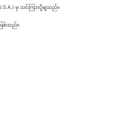
 U.S.A.) မှ သင်ကြားပို့ချသည်။
 ဖြစ်သည်။