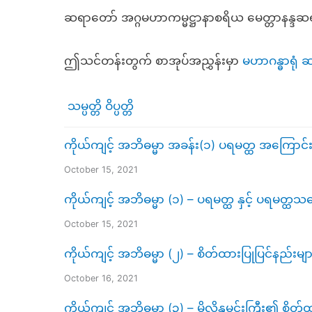
ဆရာတော် အဂ္ဂမဟာကမ္မဋ္ဌာနာစရိယ မေတ္တာနန္
ဤသင်တန်းတွက် စာအုပ်အညွှန်းမှာ
မဟာဂန္ဓာရုံ
သမ္ပတ္တိ ဝိပ္ပတ္တိ
ကိုယ်ကျင့် အဘိဓမ္မာ အခန်း(၁) ပရမတ္ထ အကြောင်း၊
October 15, 2021
ကိုယ်ကျင့် အဘိဓမ္မာ (၁) – ပရမတ္ထ နှင့် ပရမတ
October 15, 2021
ကိုယ်ကျင့် အဘိဓမ္မာ (၂) – စိတ်ထားပြုပြင်နည်းမျာ
October 16, 2021
ကိုယ်ကျင့် အဘိဓမ္မာ (၃) – မိလိန္ဒမင်းကြီး၏ စိတ်ထ