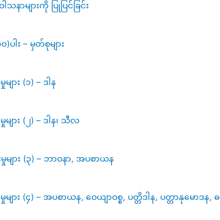
ါသနာများကို ပြုပြင်ခြင်း
)ပါး – မှတ်စုများ
ှုများ (၁) – ဒါန
ှုများ (၂) – ဒါန၊ သီလ
်းမှုများ (၃) – ဘာဝနာ, အပစာယန
ှုများ (၄) – အပစာယန, ဝေယျာဝစ္စ, ပတ္တိဒါန, ပတ္တာနုမောဒန, ဓမ