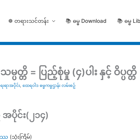
☸️ တရားသင်တန်း
📚 ဓမ္ဓ Download
📚 ဓမ္ဓ Li
တ္တိ = ပြည့်စုံမှု (၄)ပါး နှင့် ဝိပ္ပတ္တ
ရာအပိုင်း
,
ထေရဝါဒ ဓမ္မကမ္မဌာန်း လမ်းစဥ်
 အပိုင်း(၂၁၄)
္ဓဿ
(သုံးကြိမ်)