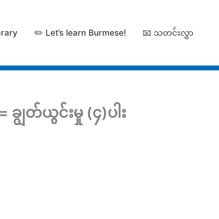
brary
✏️ Let’s learn Burmese!
📧 သတင်းလွှာ
ိ = ချွတ်ယွင်းမှု (၄)ပါး