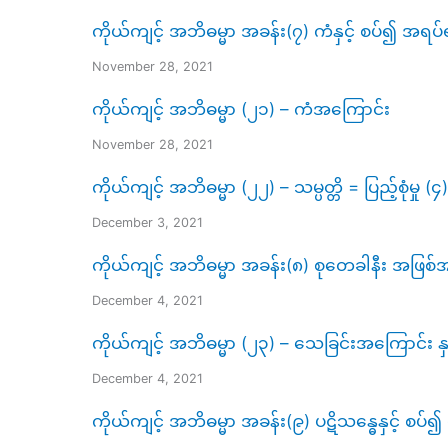
ကိုယ်ကျင့် အဘိဓမ္မာ အခန်း(၇) ကံနှင့် စပ်၍ အရပ်ရ
November 28, 2021
ကိုယ်ကျင့် အဘိဓမ္မာ (၂၁) – ကံအကြောင်း
November 28, 2021
ကိုယ်ကျင့် အဘိဓမ္မာ (၂၂) – သမ္ပတ္တိ = ပြည့်စုံမှု (၄)ပါး
December 3, 2021
ကိုယ်ကျင့် အဘိဓမ္မာ အခန်း(၈) စုတေခါနီး အဖြစ်အ
December 4, 2021
ကိုယ်ကျင့် အဘိဓမ္မာ (၂၃) – သေခြင်းအကြောင်း နှင့
December 4, 2021
ကိုယ်ကျင့် အဘိဓမ္မာ အခန်း(၉) ပဋိသန္ဓေနှင့် စပ်၍ 