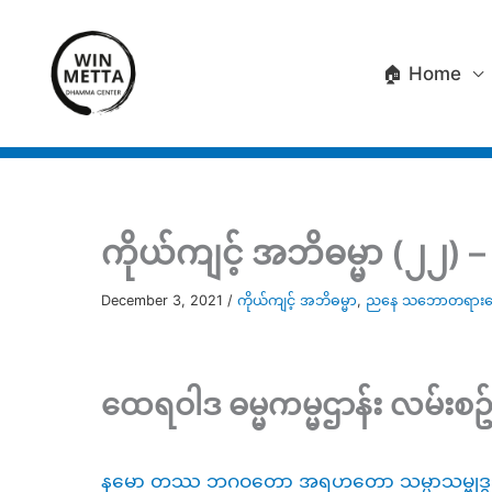
Skip
to
🏠 Home
content
ကိုယ်ကျင့် အဘိဓမ္မာ (၂၂) – သမ္ပ
December 3, 2021
/
ကိုယ်ကျင့် အဘိဓမ္မာ
,
ညနေ သဘောတရားရေး
ထေရဝါဒ ဓမ္မကမ္မဌာန်း လမ်းစဥ်
နမော တဿ ဘဂဝတော အရဟတော သမ္မာသမ္ဗုဒ