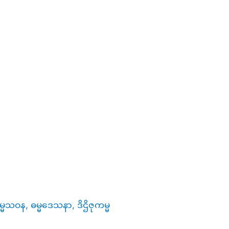
္မသဝန, ဓမ္မဒေသနာ, ဒိဌိဇုကမ္မ