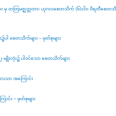
များ မှ တတြမဇ္ဈတ္တတာ၊ ယုဂလစေတသိက် (၆)ပါး၊ ဝိရတီစေတသိက
ုး၌ပါ စေတသိက်များ – မှတ်စုများ
း ၂-မျိုးလုံး၌ ပါဝင်သော စေတသိက်များ
ကိလေသာ အကြောင်း
ောင်း – မှတ်စုများ