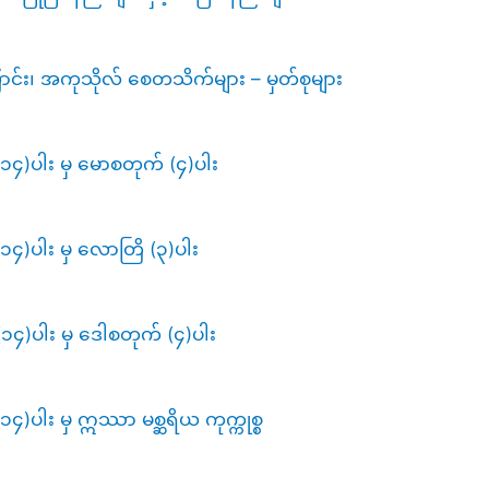
်း၊​ အကုသိုလ် စေတသိက်များ – မှတ်စုများ
၁၄)ပါး မှ မောစတုက် (၄)ပါး
၁၄)ပါး မှ လောတြိ (၃)ပါး
၁၄)ပါး မှ ဒေါစတုက် (၄)ပါး
၄)ပါး မှ ဣဿာ မစ္ဆရိယ ကုက္ကုစ္စ