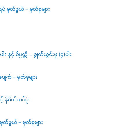
ပ် မှတ်ဖွယ် – မှတ်စုများ
 နှင့် ဝိပ္ပတ္တိ = ချွတ်ယွင်းမှု (၄)ပါး
ပျက် – မှတ်စုများ
် နိမိတ်ထင်ပုံ
မှတ်ဖွယ် – မှတ်စုများ