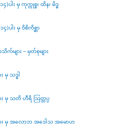
ါး မှ ကုက္ကုစ္စ၊ ထိန၊ မိဒ္ဓ
)ပါး မှ ဝိစိကိစ္ဆာ
ိက်များ – မှတ်စုများ
 မှ သဒ္ဓါ
 မှ သတိ ဟီရိ သြတ္တပ္ပ
ိက်များ မှ အလောဘ အဒေါသ အမောဟ