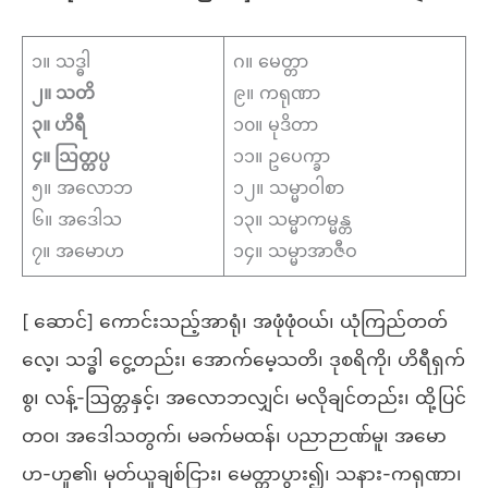
၁။ သဒ္ဓါ
ဂ။ မေတ္တာ
၂။ သတိ
၉။ ကရုဏာ
၃။ ဟိရီ
၁၀။ မုဒိတာ
၄။ ဩတ္တပ္ပ
၁၁။ ဥပေက္ခာ
၅။ အလောဘ
၁၂။ သမ္မာဝါစာ
၆။ အဒေါသ
၁၃။ သမ္မာကမ္မန္တ
၇။ အမောဟ
၁၄။ သမ္မာအာဇီဝ
[ ဆောင်] ကောင်းသည့်အာရုံ၊ အဖုံဖုံဝယ်၊ ယုံကြည်တတ်
လေ့၊ သဒ္ဓါ ငွေ့တည်း၊ အောက်မေ့သတိ၊ ဒုစရိကို၊ ဟိရီရှက်
စွ၊ လန့်-ဩတ္တနှင့်၊ အလောဘလျှင်၊ မလိုချင်တည်း၊ ထို့ပြင်
တဝ၊ အဒေါသတွက်၊ မခက်မထန်၊ ပညာဉာဏ်မူ၊ အမော
ဟ-ဟူ၏၊ မှတ်ယူချစ်ငြား၊ မေတ္တာပွား၍၊ သနား-ကရုဏာ၊