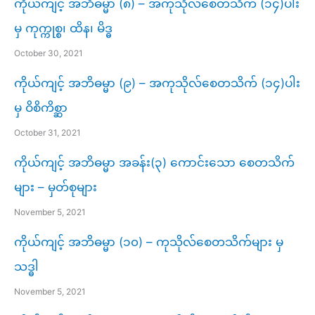
ကိုယ်ကျင့် အဘိဓမ္မာ (၈) – အကုသိုလ်စေတသိက် (၁၄)ပါး
မှ ကုက္ကုစ္စ၊ ထိန၊ မိဒ္ဓ
October 30, 2021
ကိုယ်ကျင့် အဘိဓမ္မာ (၉) – အကုသိုလ်စေတသိက် (၁၄)ပါး
မှ ဝိစိကိစ္ဆာ
October 31, 2021
ကိုယ်ကျင့် အဘိဓမ္မာ အခန်း(၃) ကောင်းသော စေတသိက်
များ – မှတ်စုများ
November 5, 2021
ကိုယ်ကျင့် အဘိဓမ္မာ (၁၀) – ကုသိုလ်စေတသိက်များ မှ
သဒ္ဓါ
November 5, 2021