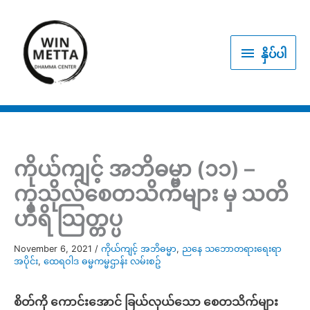
Skip
to
နှိပ်
content
နှိပ်ပါ
ပါ
ကိုယ်ကျင့် အဘိဓမ္မာ (၁၁) –
ကုသိုလ်စေတသိက်များ မှ သတိ
ဟီရိ သြတ္တပ္ပ
November 6, 2021
/
ကိုယ်ကျင့် အဘိဓမ္မာ
,
ညနေ သဘောတရားရေးရာ
အပိုင်း
,
ထေရဝါဒ ဓမ္မကမ္မဌာန်း လမ်းစဥ်
စိတ်ကို ကောင်းအောင် ခြယ်လှယ်သော စေတသိက်များ