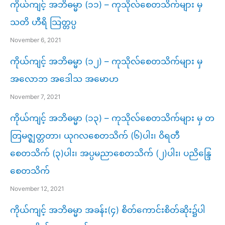
ကိုယ်ကျင့် အဘိဓမ္မာ (၁၁) – ကုသိုလ်စေတသိက်များ မှ
သတိ ဟီရိ သြတ္တပ္ပ
November 6, 2021
ကိုယ်ကျင့် အဘိဓမ္မာ (၁၂) – ကုသိုလ်စေတသိက်များ မှ
အလောဘ အဒေါသ အမောဟ
November 7, 2021
ကိုယ်ကျင့် အဘိဓမ္မာ (၁၃) – ကုသိုလ်စေတသိက်များ မှ တ
တြမဇ္ဈတ္တတာ၊ ယုဂလစေတသိက် (၆)ပါး၊ ဝိရတီ
စေတသိက် (၃)ပါး၊ အပ္ပမညာစေတသိက် (၂)ပါး၊ ပညိန္ဒြေ
စေတသိက်
November 12, 2021
ကိုယ်ကျင့် အဘိဓမ္မာ အခန်း(၄) စိတ်ကောင်းစိတ်ဆိုး၌ပါ