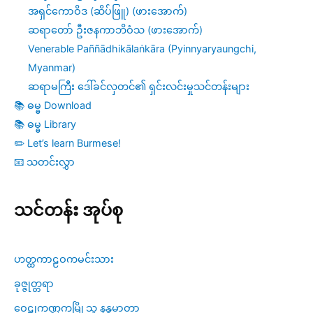
အရှင်ကောဝိဒ (ဆိပ်ဖြူ) (ဖားအောက်)
ဆရာတော် ဦးဇနကာဘိဝံသ (ဖားအောက်)
Venerable Paññādhikālaṅkāra (Pyinnyaryaungchi,
Myanmar)
ဆရာမကြီး ဒေါ်ခင်လှတင်၏ ရှင်းလင်းမှုသင်တန်းများ
📚 ဓမ္ဓ Download
📚 ဓမ္ဓ Library
✏️ Let’s learn Burmese!
📧 သတင်းလွှာ
သင်တန်း အုပ်စု
ဟတ္ထကာဠဝကမင်းသား
ခုဇ္ဇုတ္တရာ
ဝေဠုကဏ္ဍကမြို့သူ နန္ဒမာတာ