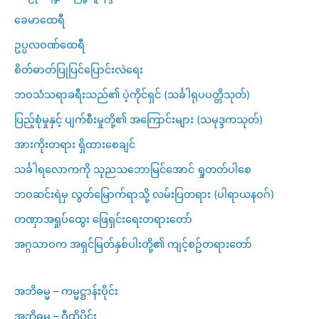
ခေမာထေရီ
ဥပ္ပလဝဏ်ထေရီ
စိတ်ဓာတ်ပြုပြင်ပြောင်းလဲရေး
ဘဝသံသရာခရီးသည်၏ ပဲ့ကိုင်ရှင် (သင်္ခါရုပပတ္တိသုတ်)
ပြည့်စုံမှုနှင့် ပျက်စီးမှုတို့၏ အကြောင်းများ (သမုဒ္ဒကသုတ်)
အားကိုးတရား ရှိထားစေချင်
သင်္ခါရလောကကို သုညသဘောမြင်အောင် ရှုတတ်ပါစေ
ဘဝဆင်းရဲမှ လွတ်မြောက်ရာသို့ လမ်းပြတရား (ပါရာယနဝဂ်)
တဏှာအရှုပ်ထွေး ဖြေရှင်းရေးတရားတော်
အဂ္ဂသာဝက အရှင်မြတ်နှစ်ပါးတို့၏ ကျင့်စဥ်တရားတော်
အဘိဓမ္မ – ကမ္မဋ္ဌာန်းပိုင်း
အဘိဓမ္မ – ဝီထိပိုင်း