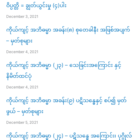
ဝိပ္ပတ္တိ = ချွတ်ယွင်းမှု (၄)ပါး
December 3, 2021
ကိုယ်ကျင့် အဘိဓမ္မာ အခန်း(၈) စုတေခါနီး အဖြစ်အပျက်
– မှတ်စုများ
December 4, 2021
ကိုယ်ကျင့် အဘိဓမ္မာ (၂၃) – သေခြင်းအကြောင်း နှင့်
နိမိတ်ထင်ပုံ
December 4, 2021
ကိုယ်ကျင့် အဘိဓမ္မာ အခန်း(၉) ပဋိသန္ဓေနှင့် စပ်၍ မှတ်
ဖွယ် – မှတ်စုများ
December 5, 2021
ကိုယ်ကျင့် အဘိဓမ္မာ (၂၄) – ပဋိသန္ဓေ အကြောင်း၊ ပုဂ္ဂိုလ်