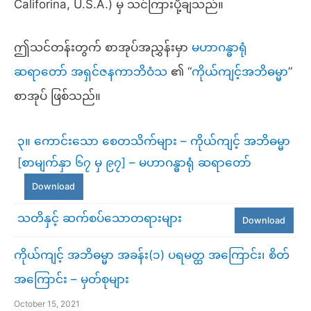
Califorina, U.S.A.) မှ သင်ကြားပို့ချသည်။
ဤသင်တန်းတွက် စာအုပ်အညွှန်းမှာ
မဟာဂန္ဓာရုံ
ဆရာတော် အရှင်ဇနကာဘိဝံသ
၏ “
ကိုယ်ကျင့်အဘိဓမ္မ
ာ”
စာအုပ် ဖြစ်သည်။
၃။ ကောင်းသော စေတသိက်များ – ကိုယ်ကျင့် အဘိဓမ္မာ
[စာမျက်နှာ ၆၇ မှ ၉၇] – မဟာဂန္ဓာရုံ ဆရာတော်
Download
သတိနှင့် ဆက်စပ်သောတရားများ
Download
ကိုယ်ကျင့် အဘိဓမ္မာ အခန်း(၁) ပရမတ္ထ အကြောင်း၊ စိတ်
အကြောင်း – မှတ်စုများ
October 15, 2021