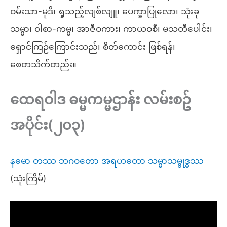
ဝမ်းသာ-မုဒိ၊ ရှုသည့်လျစ်လျူ၊ ပေက္ခာပြုလော၊ သုံးခု
သမ္မာ၊ ၀ါစာ-ကမ္မ၊ အာဇီဝကား၊ ကာယဝစီ၊ မသတီပေါင်း၊
ရှောင်ကြဉ်ကြောင်းသည်၊ စိတ်ကောင်း ဖြစ်ရန်၊
စေတသိက်တည်း။
ထေရဝါဒ ဓမ္မကမ္မဌာန်း လမ်းစဥ်
အပိုင်း(၂၀၃)
နမော တဿ ဘဂဝတော အရဟတော သမ္မာသမ္ဗုဒ္ဓဿ
(သုံးကြိမ်)