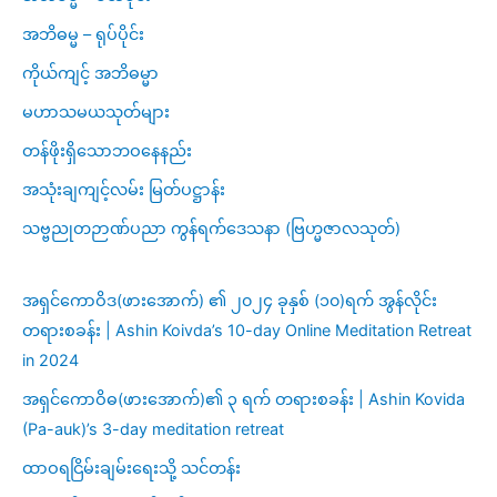
အဘိဓမ္မ – ရုပ်ပိုင်း
ကိုယ်ကျင့် အဘိဓမ္မာ
မဟာသမယသုတ်များ
တန်ဖိုးရှိသောဘဝနေနည်း
အသုံးချကျင့်လမ်း မြတ်ပဋ္ဌာန်း
သဗ္ဗညုတဉာဏ်ပညာ ကွန်ရက်ဒေသနာ (ဗြဟ္မဇာလသုတ်)
အရှင်ကောဝိဒ(ဖားအောက်) ၏ ၂၀၂၄ ခုနှစ် (၁၀)ရက် အွန်လိုင်း
တရားစခန်း | Ashin Koivda’s 10-day Online Meditation Retreat
in 2024
အရှင်ကောဝိဓ(ဖားအောက်)၏ ၃ ရက် တရားစခန်း | Ashin Kovida
(Pa-auk)’s 3-day meditation retreat
ထာဝရငြိမ်းချမ်းရေးသို့ သင်တန်း