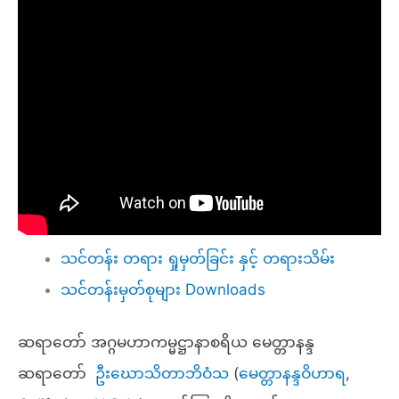
သင်တန်း တရား ရှုမှတ်ခြင်း နှင့် တရားသိမ်း
သင်တန်းမှတ်စုများ Downloads
ဆရာတော် အဂ္ဂမဟာကမ္မဋ္ဌာနာစရိယ မေတ္တာနန္ဒ
ဆရာတော်
ဦးဃောသိတာဘိဝံသ
(
မေတ္တာနန္ဒဝိဟာရ
,