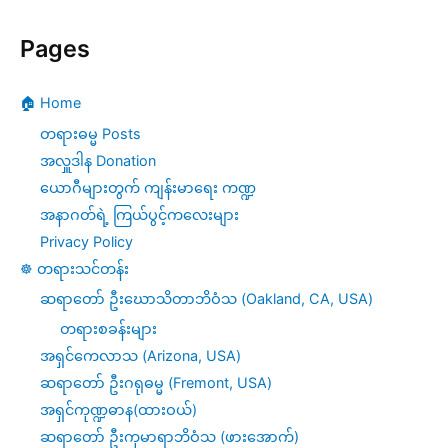
Pages
🏠 Home
တရားဓမ္မ Posts
အလှူဒါန Donation
ယောဂီများတွက် ကျန်းမာရေး ကဏ္ဍ
အနာဂတ်ရဲ့ ကြယ်ပွင့်ကလေးများ
Privacy Policy
☸️ တရားသင်တန်း
ဆရာတော် ဦးဃောသိတာဘိဝံသ (Oakland, CA, USA)
တရားစခန်းများ
အရှင်ကေလာသ (Arizona, USA)
ဆရာတော် ဦးဂရုဓမ္မ (Fremont, USA)
အရှင်ကုဏ္ဍဓာန(ထားဝယ်)
ဆရာတော် ဦးကုမာရာဘိဝံသ (ဖားအောက်)