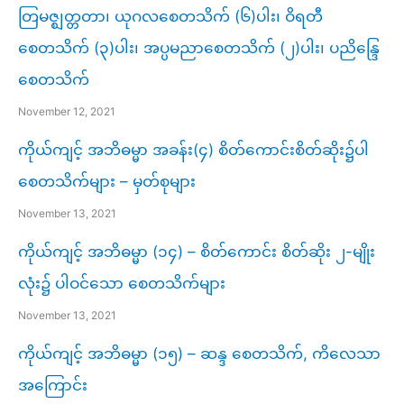
တြမဇ္ဈတ္တတာ၊ ယုဂလစေတသိက် (၆)ပါး၊ ဝိရတီ
စေတသိက် (၃)ပါး၊ အပ္ပမညာစေတသိက် (၂)ပါး၊ ပညိန္ဒြေ
စေတသိက်
November 12, 2021
ကိုယ်ကျင့် အဘိဓမ္မာ အခန်း(၄) စိတ်ကောင်းစိတ်ဆိုး၌ပါ
စေတသိက်များ – မှတ်စုများ
November 13, 2021
ကိုယ်ကျင့် အဘိဓမ္မာ (၁၄) – စိတ်ကောင်း စိတ်ဆိုး ၂-မျိုး
လုံး၌ ပါဝင်သော စေတသိက်များ
November 13, 2021
ကိုယ်ကျင့် အဘိဓမ္မာ (၁၅) – ဆန္ဒ စေတသိက်, ကိလေသာ
အကြောင်း