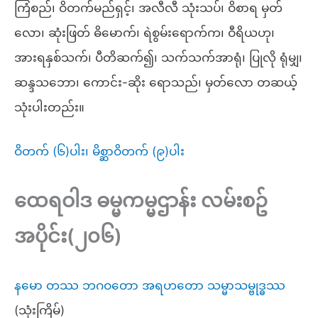
ကြံစည်၊ ဝိတက်မည်ရှင့်၊ အလီလီ သုံးသပ်၊ ဝိစာရ မှတ်
လော၊ ဆုံးဖြတ် ဓိမောက်၊ ရဲစွမ်းရောက်က၊ ဝီရိယဟု၊
အားရနှစ်သက်၊ ပီတိဆက်၍၊ သက်သက်အာရုံ၊ ပြုလို ရုံမျှ၊
ဆန္ဒသဘော၊ ကောင်း-ဆိုး ရောသည်၊ မှတ်လော တဆယ့်
သုံးပါးတည်း။
ဝိတက် (၆)ပါး၊ မိစ္ဆာဝိတက် (၉)ပါး
ထေရဝါဒ ဓမ္မကမ္မဌာန်း လမ်းစဥ်
အပိုင်း(၂၀၆)
နမော တဿ ဘဂဝတော အရဟတော သမ္မာသမ္ဗုဒ္ဓဿ
(သုံးကြိမ်)