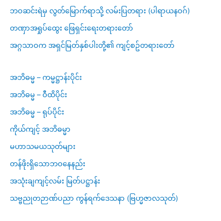
ဘဝဆင်းရဲမှ လွတ်မြောက်ရာသို့ လမ်းပြတရား (ပါရာယနဝဂ်)
တဏှာအရှုပ်ထွေး ဖြေရှင်းရေးတရားတော်
အဂ္ဂသာဝက အရှင်မြတ်နှစ်ပါးတို့၏ ကျင့်စဥ်တရားတော်
အဘိဓမ္မ – ကမ္မဋ္ဌာန်းပိုင်း
အဘိဓမ္မ – ဝီထိပိုင်း
အဘိဓမ္မ – ရုပ်ပိုင်း
ကိုယ်ကျင့် အဘိဓမ္မာ
မဟာသမယသုတ်များ
တန်ဖိုးရှိသောဘဝနေနည်း
အသုံးချကျင့်လမ်း မြတ်ပဋ္ဌာန်း
သဗ္ဗညုတဉာဏ်ပညာ ကွန်ရက်ဒေသနာ (ဗြဟ္မဇာလသုတ်)