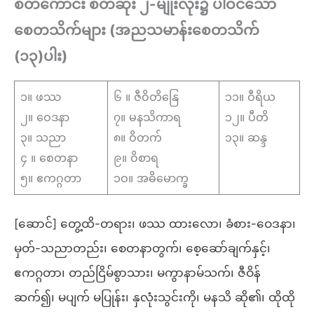
စိတ်ကောင်း စိတ်ဆိုး ၂-မျိုးလုံး၌ ပါဝင်သော
စေတသိက်များ
(အညသမာန်းစေတသိက်
(၁၃)ပါး)
၁။ ဖဿ
၆ ။ ဇီဝိတိနြေ
၁၁။ ဝီရိယ
၂။ ဝေဒနာ
၇။ မနသိကာရ
၁၂။ ပီတိ
၃။ သညာ
၈။ ဝိတက်
၁၃။ ဆန္ဒ
၄ ။ စေတနာ
၉။ ဝိစာရ
၅။ ဧကဂ္ဂတာ
၁ဝ။ အဓိမောက္ခ
[ဆောင်] တွေ့ထိ-တရား၊ ဖဿ ထားလော၊ ခံစား-ဝေဒနာ၊
မှတ်-သညာတည်း၊ စေတနာတွက်၊ စေ့ဆော်ချက်နှင့်၊
ဧကဂ္ဂတာ၊ တည်ငြိမ်စွာသား၊ မကွာနာမ်သက်၊ ဇီဝိန်
ဆက်၍၊ မပျက် မပြုန်း၊ နှလုံးသွင်းကို၊ မနသိ ဆို၏၊ ထိုထို