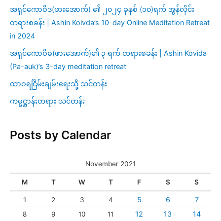
အရှင်ကောဝိဒ(ဖားအောက်) ၏ ၂၀၂၄ ခုနှစ် (၁၀)ရက် အွန်လိုင်း
တရားစခန်း | Ashin Koivda’s 10-day Online Meditation Retreat
in 2024
အရှင်ကောဝိဓ(ဖားအောက်)၏ ၃ ရက် တရားစခန်း | Ashin Kovida
(Pa-auk)’s 3-day meditation retreat
ထာဝရငြိမ်းချမ်းရေးသို့ သင်တန်း
ကမ္မဋ္ဌာန်းတရား သင်တန်း
Posts by Calendar
November 2021
M
T
W
T
F
S
S
5
6
7
1
2
3
4
12
13
14
8
9
10
11