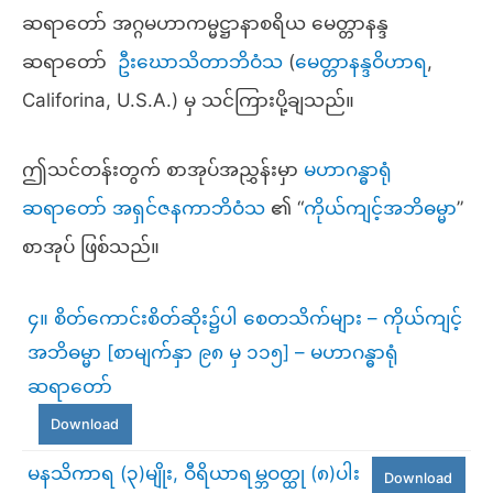
ဆရာတော် အဂ္ဂမဟာကမ္မဋ္ဌာနာစရိယ မေတ္တာနန္ဒ
ဆရာတော်
ဦးဃောသိတာဘိဝံသ
(
မေတ္တာနန္ဒဝိဟာရ
,
Califorina, U.S.A.) မှ သင်ကြားပို့ချသည်။
ဤသင်တန်းတွက် စာအုပ်အညွှန်းမှာ
မဟာဂန္ဓာရုံ
ဆရာတော် အရှင်ဇနကာဘိဝံသ
၏ “
ကိုယ်ကျင့်အဘိဓမ္မ
ာ”
စာအုပ် ဖြစ်သည်။
၄။ စိတ်ကောင်းစိတ်ဆိုး၌ပါ စေတသိက်များ – ကိုယ်ကျင့်
အဘိဓမ္မာ [စာမျက်နှာ ၉၈ မှ ၁၁၅] – မဟာဂန္ဓာရုံ
ဆရာတော်
Download
မနသိကာရ (၃)မျိုး, ဝီရိယာရမ္ဘဝတ္ထု (၈)ပါး
Download