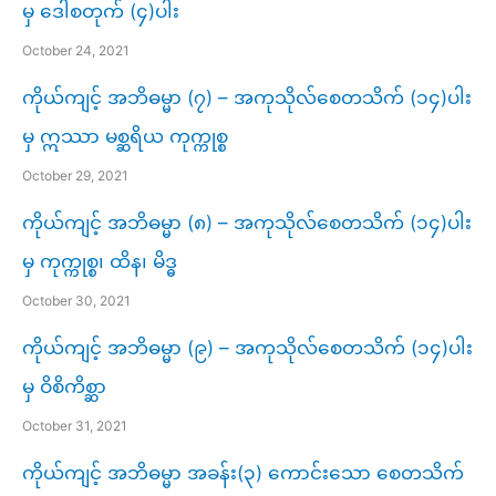
မှ ဒေါစတုက် (၄)ပါး
October 24, 2021
ကိုယ်ကျင့် အဘိဓမ္မာ (၇) – အကုသိုလ်စေတသိက် (၁၄)ပါး
မှ ဣဿာ မစ္ဆရိယ ကုက္ကုစ္စ
October 29, 2021
ကိုယ်ကျင့် အဘိဓမ္မာ (၈) – အကုသိုလ်စေတသိက် (၁၄)ပါး
မှ ကုက္ကုစ္စ၊ ထိန၊ မိဒ္ဓ
October 30, 2021
ကိုယ်ကျင့် အဘိဓမ္မာ (၉) – အကုသိုလ်စေတသိက် (၁၄)ပါး
မှ ဝိစိကိစ္ဆာ
October 31, 2021
ကိုယ်ကျင့် အဘိဓမ္မာ အခန်း(၃) ကောင်းသော စေတသိက်