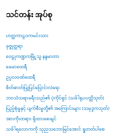
သင်တန်း အုပ်စု
ဟတ္ထကာဠဝကမင်းသား
ခုဇ္ဇုတ္တရာ
ဝေဠုကဏ္ဍကမြို့သူ နန္ဒမာတာ
ခေမာထေရီ
ဥပ္ပလဝဏ်ထေရီ
စိတ်ဓာတ်ပြုပြင်ပြောင်းလဲရေး
ဘဝသံသရာခရီးသည်၏ ပဲ့ကိုင်ရှင် (သင်္ခါရုပပတ္တိသုတ်)
ပြည့်စုံမှုနှင့် ပျက်စီးမှုတို့၏ အကြောင်းများ (သမုဒ္ဒကသုတ်)
အားကိုးတရား ရှိထားစေချင်
သင်္ခါရလောကကို သုညသဘောမြင်အောင် ရှုတတ်ပါစေ