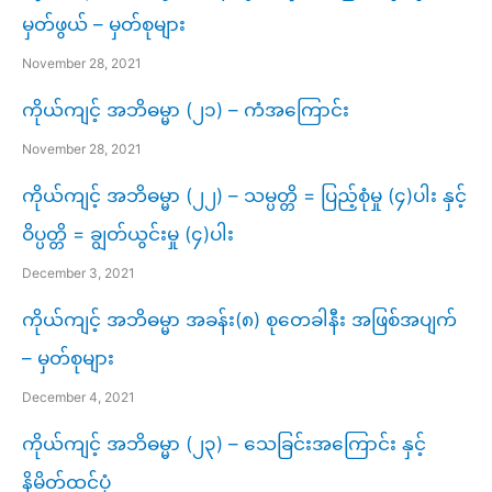
မှတ်ဖွယ် – မှတ်စုများ
November 28, 2021
ကိုယ်ကျင့် အဘိဓမ္မာ (၂၁) – ကံအကြောင်း
November 28, 2021
ကိုယ်ကျင့် အဘိဓမ္မာ (၂၂) – သမ္ပတ္တိ = ပြည့်စုံမှု (၄)ပါး နှင့်
ဝိပ္ပတ္တိ = ချွတ်ယွင်းမှု (၄)ပါး
December 3, 2021
ကိုယ်ကျင့် အဘိဓမ္မာ အခန်း(၈) စုတေခါနီး အဖြစ်အပျက်
– မှတ်စုများ
December 4, 2021
ကိုယ်ကျင့် အဘိဓမ္မာ (၂၃) – သေခြင်းအကြောင်း နှင့်
နိမိတ်ထင်ပုံ