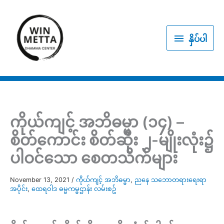
Skip
to
နှိပ်
content
နှိပ်ပါ
ပါ
ကိုယ်ကျင့် အဘိဓမ္မာ (၁၄) –
စိတ်ကောင်း စိတ်ဆိုး ၂-မျိုးလုံး၌
ပါဝင်သော စေတသိက်များ
November 13, 2021
/
ကိုယ်ကျင့် အဘိဓမ္မာ
,
ညနေ သဘောတရားရေးရာ
အပိုင်း
,
ထေရဝါဒ ဓမ္မကမ္မဌာန်း လမ်းစဥ်