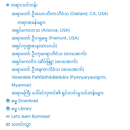
☸️ တရားသင်တန်း
ဆရာတော် ဦးဃောသိတာဘိဝံသ (Oakland, CA, USA)
တရားစခန်းများ
အရှင်ကေလာသ (Arizona, USA)
ဆရာတော် ဦးဂရုဓမ္မ (Fremont, USA)
အရှင်ကုဏ္ဍဓာန(ထားဝယ်)
ဆရာတော် ဦးကုမာရာဘိဝံသ (ဖားအောက်)
အရှင်ကောဝိဒ (ဆိပ်ဖြူ) (ဖားအောက်)
ဆရာတော် ဦးဇနကာဘိဝံသ (ဖားအောက်)
Venerable Paññādhikālaṅkāra (Pyinnyaryaungchi,
Myanmar)
ဆရာမကြီး ဒေါ်ခင်လှတင်၏ ရှင်းလင်းမှုသင်တန်းများ
📚 ဓမ္ဓ Download
📚 ဓမ္ဓ Library
✏️ Let’s learn Burmese!
📧 သတင်းလွှာ